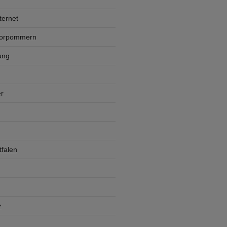
ternet
Vorpommern
ung
r
falen
z