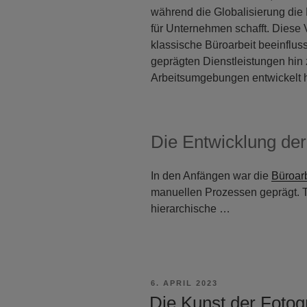
während die Globalisierung die 
für Unternehmen schafft. Diese
klassische Büroarbeit beeinflusst
geprägten Dienstleistungen hin
Arbeitsumgebungen entwickelt h
Die Entwicklung der
In den Anfängen war die
Büroarb
manuellen Prozessen geprägt. Tr
hierarchische …
VERÖFFENTLICHT
6. APRIL 2023
AM
Die Kunst der Fotog