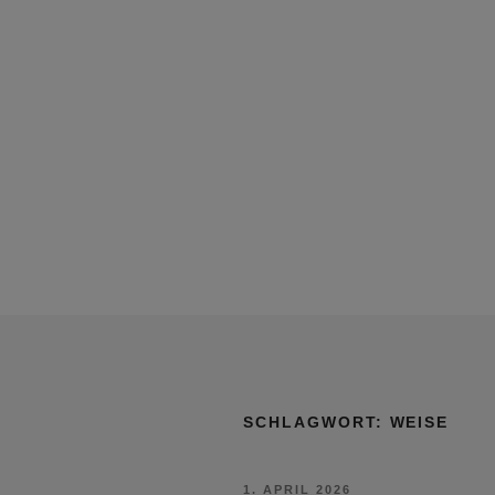
SCHLAGWORT:
WEISE
VERÖFFENTLICHT
1. APRIL 2026