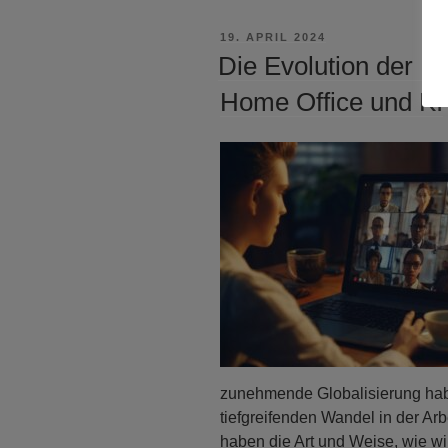
VERÖFFENTLICHT
19. APRIL 2024
AM
Die Evolution der Bü
Home Office und KI
zunehmende Globalisierung habe
tiefgreifenden Wandel in der Ar
haben die Art und Weise, wie wi