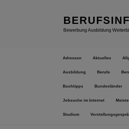
Zum
Inhalt
springen
BERUFSIN
Bewerbung Ausbildung Weiterbil
Adressen
Aktuelles
All
Ausbildung
Berufe
Ber
Buchtipps
Bundesländer
Jobsuche im Internet
Meiste
Studium
Vorstellungsgespr