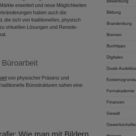
Bewerbung
Märkte erweitert und neue Möglichkeiten
Bildung
 Veränderungen haben auch die
, die sich von traditionellen, physisch
Brandenburg
 zu virtuellen Lösungen und Remote-
at.
Bremen
Buchtipps
Digitales
 Büroarbeit
Duale Ausbildu
eit
von physischer Präsenz und
Existenzgründ
aditionelle Bürostrukturen sahen eine
Fernakademie K
Finanzen
Gewalt
Gewerkschafte
rafie: Wie man mit Bildern
Hessen