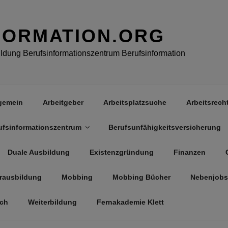
FORMATION.ORG
dung Berufsinformationszentrum Berufsinformation
gemein
Arbeitgeber
Arbeitsplatzsuche
Arbeitsrech
ufsinformationszentrum
Berufsunfähigkeitsversicherung
Duale Ausbildung
Existenzgründung
Finanzen
rausbildung
Mobbing
Mobbing Bücher
Nebenjobs
äch
Weiterbildung
Fernakademie Klett