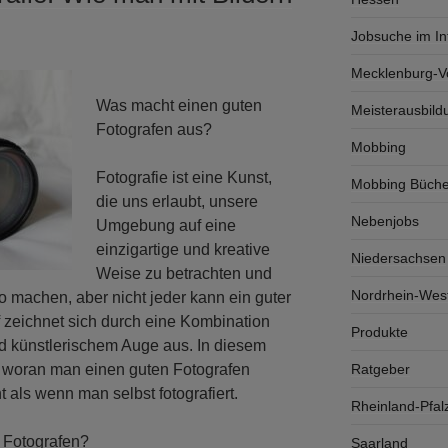
Jobsuche im In
Mecklenburg-
Was macht einen guten
Meisterausbild
Fotografen aus?
Mobbing
Fotografie ist eine Kunst,
Mobbing Büche
die uns erlaubt, unsere
Nebenjobs
Umgebung auf eine
einzigartige und kreative
Niedersachsen
Weise zu betrachten und
Nordrhein-West
o machen, aber nicht jeder kann ein guter
f zeichnet sich durch eine Kombination
Produkte
d künstlerischem Auge aus. In diesem
Ratgeber
, woran man einen guten Fotografen
 als wenn man selbst fotografiert.
Rheinland-Pfal
 Fotografen?
Saarland