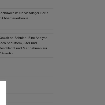
och/Köchin: ein vielfältiger Beruf
mit Abenteuerbonus
Gewalt an Schulen: Eine Analyse
nach Schulform, Alter und
Geschlecht und Maßnahmen zur
Prävention