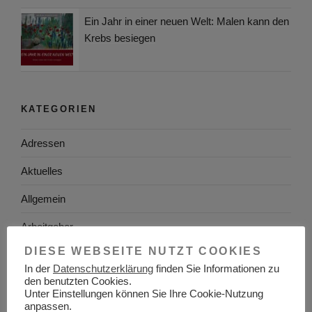
Ein Jahr in einer neuen Welt: Malen kann den
Krebs besiegen
KATEGORIEN
Adressen
Aktuelles
Allgemein
Arbeitgeber
DIESE WEBSEITE NUTZT COOKIES
Arbeitsplatzsuche
In der
Datenschutzerklärung
finden Sie Informationen zu
den benutzten Cookies.
Arbeitsrecht
Unter Einstellungen können Sie Ihre Cookie-Nutzung
anpassen.
Arbeitswelt