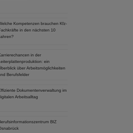
Welche Kompetenzen brauchen Kfz-
Fachkräfte in den nächsten 10
Jahren?
Karrierechancen in der
eiterplattenproduktion: ein
Überblick über Arbeitsmöglichkeiten
und Berufsfelder
Effiziente Dokumentenverwaltung im
igitalen Arbeitsalltag
Berufsinformationszentrum BIZ
Osnabrück