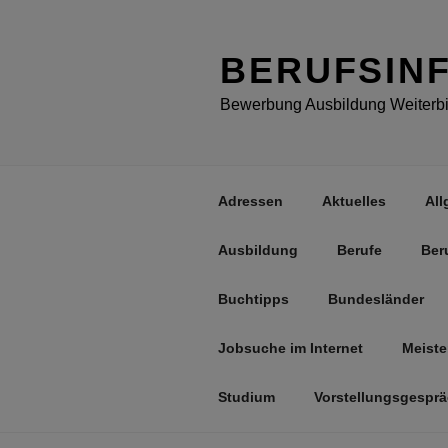
Zum
Inhalt
springen
BERUFSIN
Bewerbung Ausbildung Weiterbil
Adressen
Aktuelles
All
Ausbildung
Berufe
Ber
Buchtipps
Bundesländer
Jobsuche im Internet
Meiste
Studium
Vorstellungsgespr