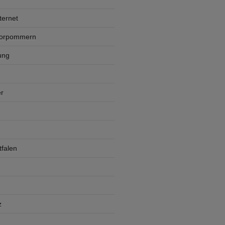
ternet
Vorpommern
ung
r
falen
z