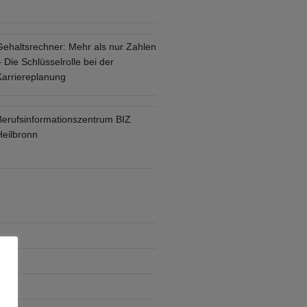
Gehaltsrechner: Mehr als nur Zahlen
 Die Schlüsselrolle bei der
Karriereplanung
Berufsinformationszentrum BIZ
Heilbronn