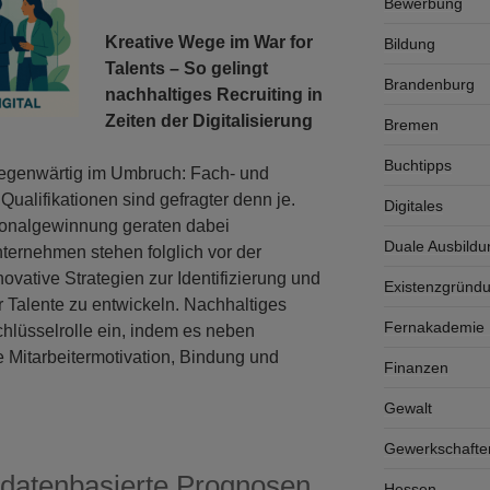
Bewerbung
Kreative Wege im War for
Bildung
Talents – So gelingt
Brandenburg
nachhaltiges Recruiting in
Zeiten der Digitalisierung
Bremen
Buchtipps
 gegenwärtig im Umbruch: Fach- und
Qualifikationen sind gefragter denn je.
Digitales
sonalgewinnung geraten dabei
Duale Ausbildu
ernehmen stehen folglich vor der
vative Strategien zur Identifizierung und
Existenzgründ
r Talente zu entwickeln. Nachhaltiges
Fernakademie K
chlüsselrolle ein, indem es neben
ge Mitarbeitermotivation, Bindung und
Finanzen
Gewalt
Gewerkschafte
 datenbasierte Prognosen
Hessen