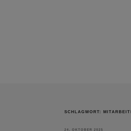
SCHLAGWORT:
MITARBEIT
VERÖFFENTLICHT
24. OKTOBER 2025