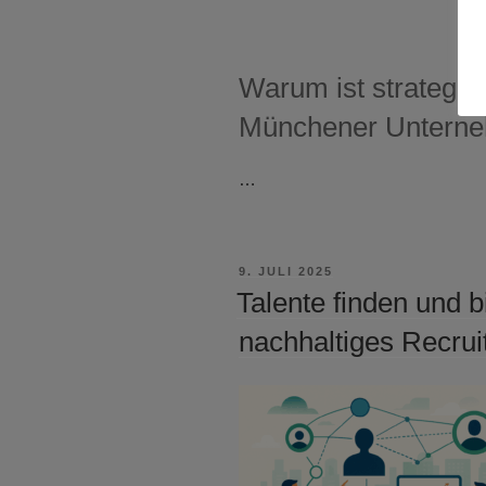
Warum ist strategis
Münchener Untern
…
VERÖFFENTLICHT
9. JULI 2025
AM
Talente finden und b
nachhaltiges Recrui