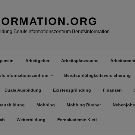
FORMATION.ORG
dung Berufsinformationszentrum Berufsinformation
gemein
Arbeitgeber
Arbeitsplatzsuche
Arbeitsrech
ufsinformationszentrum
Berufsunfähigkeitsversicherung
Duale Ausbildung
Existenzgründung
Finanzen
rausbildung
Mobbing
Mobbing Bücher
Nebenjobs
äch
Weiterbildung
Fernakademie Klett