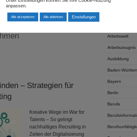
Unter Einstellungen können Sie Ihre Cookie-Nutzung
Arbeitgeber
anpassen.
Arbeitsplatzsu
Einstellungen
Alle akzeptieren
Alle ablehnen
che Büroeinrichtung für
Arbeitsrecht
ehmen
Arbeitswelt
Arbeitszeugnis
Ausbildung
Baden-Württe
Bayern
inden – Strategien für
Berlin
ting
Berufe
Kreative Wege im War for
Berufsinformat
Talents – So gelingt
Berufsunfähigk
nachhaltiges Recruiting in
Zeiten der Digitalisierung