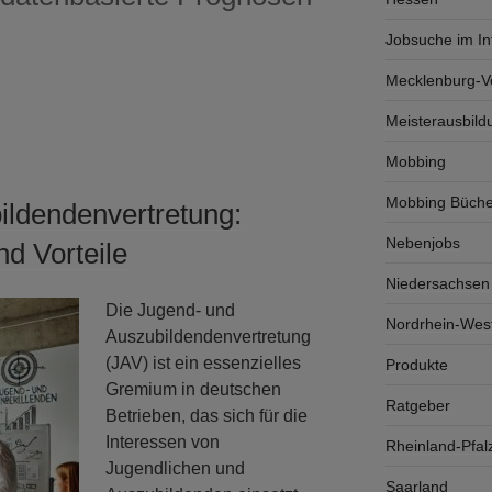
Jobsuche im In
Mecklenburg-
Meisterausbild
Mobbing
Mobbing Büche
ildendenvertretung:
Nebenjobs
d Vorteile
Niedersachsen
Die Jugend- und
Nordrhein-West
Auszubildendenvertretung
(JAV) ist ein essenzielles
Produkte
Gremium in deutschen
Ratgeber
Betrieben, das sich für die
Interessen von
Rheinland-Pfal
Jugendlichen und
Saarland