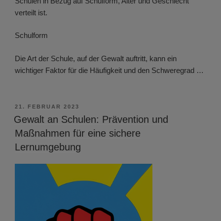
Schulen in Bezug auf Schulform, Alter und Geschlecht
verteilt ist.
Schulform
Die Art der Schule, auf der Gewalt auftritt, kann ein
wichtiger Faktor für die Häufigkeit und den Schweregrad …
VERÖFFENTLICHT
21. FEBRUAR 2023
AM
Gewalt an Schulen: Prävention und
Maßnahmen für eine sichere
Lernumgebung