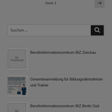
Seitennummerierung
Näch
Seite
1
Seite
der
Beiträge
Suchen
Suche
nach:
Berufsinformationszentrum BIZ Zwickau
Gewerbeanmeldung für Bildungsdienstleister
und Trainer
Berufsinformationszentrum BIZ Berlin Süd