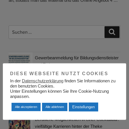
an, sodass man das Material und das Online Angebot 4 …
Suchen
Suche
nach:
Gewerbeanmeldung für Bildungsdienstleister
und Trainer
DIESE WEBSEITE NUTZT COOKIES
In der
Datenschutzerklärung
finden Sie Informationen zu
den benutzten Cookies.
Berufsinformationszentrum BIZ Zwickau
Unter Einstellungen können Sie Ihre Cookie-Nutzung
anpassen.
Einstellungen
Alle akzeptieren
Alle ablehnen
Berufliche Möglichkeiten in einer Cocktailbar:
vielfältige Karrieren hinter der Theke