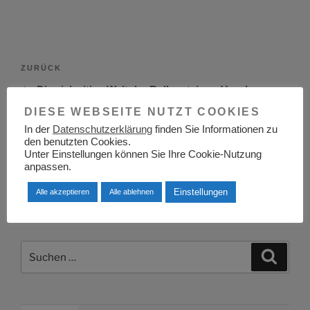
Beitragsnavigation
Vorheriger
ZURÜCK
Beitrag
Die vielseitige Welt der Rollcontainer: Vom Lager
bis zum Büro
DIESE WEBSEITE NUTZT COOKIES
In der
Datenschutzerklärung
finden Sie Informationen zu
Nächster
WEITER
den benutzten Cookies.
Unter Einstellungen können Sie Ihre Cookie-Nutzung
Beitrag
Die Macht der Vernetzung: Die Open Industry 4.0
anpassen.
Alliance gestaltet die Zukunft der Industrie
Einstellungen
Alle akzeptieren
Alle ablehnen
Suchen
Suche
nach: