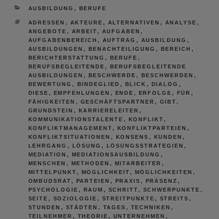
KATEGORIEN
AUSBILDUNG
,
BERUFE
SCHLAGWÖRTER
ADRESSEN
,
AKTEURE
,
ALTERNATIVEN
,
ANALYSE
,
ANGEBOTE
,
ARBEIT
,
AUFGABEN
,
AUFGABENBEREICH
,
AUFTRAG
,
AUSBILDUNG
,
AUSBILDUNGEN
,
BENACHTEILIGUNG
,
BEREICH
,
BERICHTERSTATTUNG
,
BERUFE
,
BERUFSBEGLEITENDE
,
BERUFSBEGLEITENDE
AUSBILDUNGEN
,
BESCHWERDE
,
BESCHWERDEN
,
BEWERTUNG
,
BINDEGLIED
,
BLICK
,
DIALOG
,
DIESE
,
EMPFEHLUNGEN
,
ENDE
,
ERFOLGE
,
FÜR
,
FÄHIGKEITEN
,
GESCHÄFTSPARTNER
,
GIBT
,
GRUNDSTEIN
,
KARRIERELEITER
,
KOMMUNIKATIONSTALENTE
,
KONFLIKT
,
KONFLIKTMANAGEMENT
,
KONFLIKTPARTEIEN
,
KONFLIKTSITUATIONEN
,
KONSENS
,
KUNDEN
,
LEHRGANG
,
LÖSUNG
,
LÖSUNGSSTRATEGIEN
,
MEDIATION
,
MEDIATIONSAUSBILDUNG
,
MENSCHEN
,
METHODEN
,
MITARBEITER
,
MITTELPUNKT
,
MÖGLICHKEIT
,
MÖGLICHKEITEN
,
OMBUDSRAT
,
PARTEIEN
,
PRAXIS
,
PRÄSENZ
,
PSYCHOLOGIE
,
RAUM
,
SCHRITT
,
SCHWERPUNKTE
,
SEITE
,
SOZIOLOGIE
,
STREITPUNKTE
,
STREITS
,
STUNDEN
,
STÄDTEN
,
TAGES
,
TECHNIKEN
,
TEILNEHMER
,
THEORIE
,
UNTERNEHMEN
,