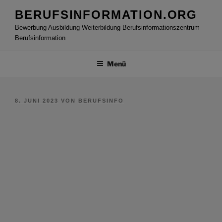
Zum
BERUFSINFORMATION.ORG
Inhalt
Bewerbung Ausbildung Weiterbildung Berufsinformationszentrum
springen
Berufsinformation
Menü
VERÖFFENTLICHT
8. JUNI 2023
VON
BERUFSINFO
AM