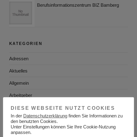
Berufsinformationszentrum BIZ Bamberg
KATEGORIEN
Adressen
Aktuelles
Allgemein
Arbeitgeber
Arbeitsplatzsuche
DIESE WEBSEITE NUTZT COOKIES
In der
Datenschutzerklärung
finden Sie Informationen zu
Arbeitsrecht
den benutzten Cookies.
Unter Einstellungen können Sie Ihre Cookie-Nutzung
Arbeitswelt
anpassen.