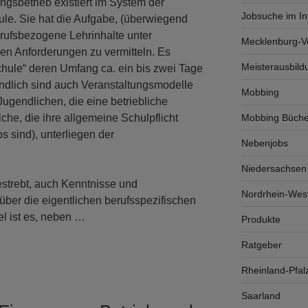
ngsbetrieb existiert im System der
Jobsuche im In
ule. Sie hat die Aufgabe, (überwiegend
erufsbezogene Lehrinhalte unter
Mecklenburg-
hen Anforderungen zu vermitteln. Es
Meisterausbild
Schule“ deren Umfang ca. ein bis zwei Tage
ändlich sind auch Veranstaltungsmodelle
Mobbing
Jugendlichen, die eine betriebliche
Mobbing Büche
che, die ihre allgemeine Schulpflicht
s sind), unterliegen der
Nebenjobs
Niedersachsen
estrebt, auch Kenntnisse und
Nordrhein-West
über die eigentlichen berufsspezifischen
l ist es, neben …
Produkte
Ratgeber
Rheinland-Pfal
Saarland