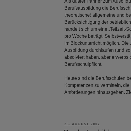
Als dualer Partner zum Ausbildu
Berufsausbildung die Berufssch
theoretische) allgemeine und b
Berücksichtigung der betrieblic
handelt sich um eine „Teilzeit-
pro Woche beträgt. Selbstverst
im Blockunterricht möglich. Die 
Ausbildung durchlaufen (und sol
absolviert haben, aber erwerbslo
Berufsschulpflicht.
Heute sind die Berufsschulen b
Kompetenzen zu vermitteln, die 
Anforderungen hinausgehen. Zie
VERÖFFENTLICHT
26. AUGUST 2007
AM