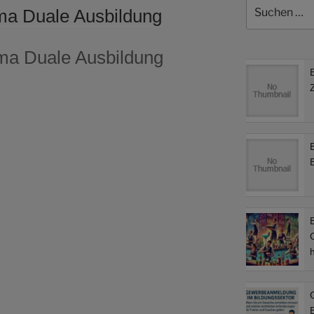
Suchen
ma Duale Ausbildung
nach:
ma Duale Ausbildung
B
C
B