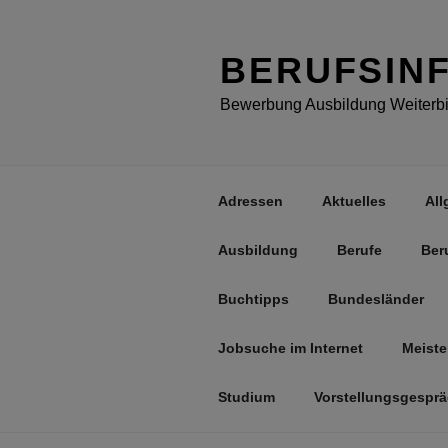
Zum
Inhalt
springen
BERUFSIN
Bewerbung Ausbildung Weiterbil
Adressen
Aktuelles
All
Ausbildung
Berufe
Ber
Buchtipps
Bundesländer
Jobsuche im Internet
Meiste
Studium
Vorstellungsgespr