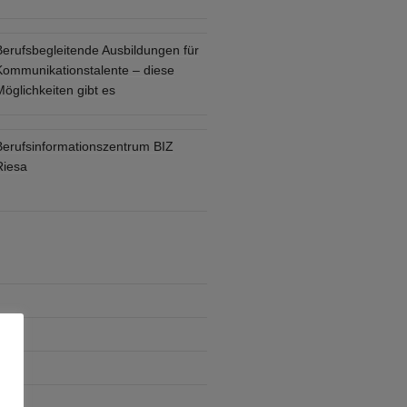
Berufsbegleitende Ausbildungen für
Kommunikationstalente – diese
öglichkeiten gibt es
Berufsinformationszentrum BIZ
Riesa