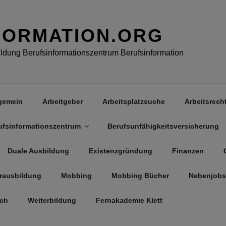
FORMATION.ORG
dung Berufsinformationszentrum Berufsinformation
gemein
Arbeitgeber
Arbeitsplatzsuche
Arbeitsrech
ufsinformationszentrum
Berufsunfähigkeitsversicherung
Duale Ausbildung
Existenzgründung
Finanzen
rausbildung
Mobbing
Mobbing Bücher
Nebenjobs
äch
Weiterbildung
Fernakademie Klett