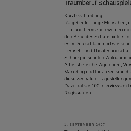
Traumberuf Schauspiel
Kurzbeschreibung
Ratgeber für junge Menschen, d
Film und Fernsehen werden möch
den Beruf des Schauspielers mi
es in Deutschland und wie könne
Fernseh- und Theaterlandschaft e
Schauspielschulen, Aufnahmepr
Arbeitsbereiche, Agenturen, Vor
Marketing und Finanzen sind die
diese zentralen Fragestellunge
Dazu hat sie 100 Interviews mit
Regisseuren …
VERÖFFENTLICHT
1. SEPTEMBER 2007
AM