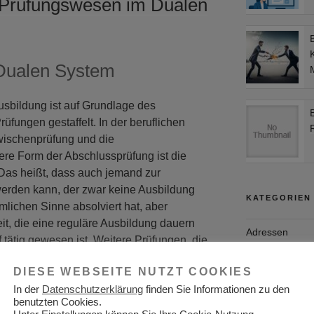
 Prüfungswesen im Dualen
Dualen System
M
sbildung ist auf Grundlage des
üfungen gestaffelt. In der beruflichen
Zwischenprüfung und die
re Form der Abschlussprüfung ist die
Das heißt, dass auch jemand zur
erden kann, der zwar keine Ausbildung
KATEGORIEN
lichen Sinne absolviert hat, aber
t, die eine reguläre Ausbildung dauern
Adressen
tätig gewesen ist. Weitere Prüfungen, die
en o.g. aufsetzten sind Meister- und
Aktuelles
DIESE WEBSEITE NUTZT COOKIES
Allgemein
In der
Datenschutzerklärung
finden Sie Informationen zu den
benutzten Cookies.
fungen sind Kammerprüfungen. Das heißt,
Arbeitgeber