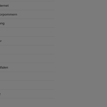
ternet
Vorpommern
ung
r
falen
z