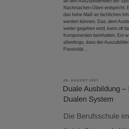
an den Auszubildenden der Sys
Nachmachen-Üben entspricht. Ei
das hohe Maß an fachlichen Inha
werden können. Das, dem Ausbil
weiter gegeben wird, kann oft fa
Komponenten beinhalten. Ein we
allerdings, dass der Auszubilden
Passivität …
VERÖFFENTLICHT
28. AUGUST 2007
AM
Duale Ausbildung – 
Dualen System
Die Berufsschule i