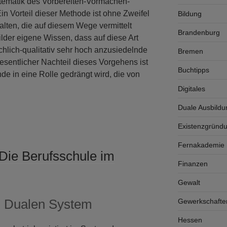
tematik des Vorbereiten-Vormachen-
n Vorteil dieser Methode ist ohne Zweifel
Bildung
lten, die auf diesem Wege vermittelt
Brandenburg
der eigene Wissen, dass auf diese Art
chlich-qualitativ sehr hoch anzusiedelnde
Bremen
sentlicher Nachteil dieses Vorgehens ist
Buchtipps
de in eine Rolle gedrängt wird, die von
Digitales
Duale Ausbildu
Existenzgründ
Fernakademie K
Die Berufsschule im
Finanzen
Gewalt
m Dualen System
Gewerkschafte
Hessen