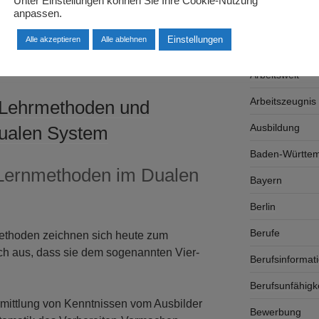
Unter Einstellungen können Sie Ihre Cookie-Nutzung
anpassen.
Arbeitsplatzsu
Einstellungen
Alle akzeptieren
Alle ablehnen
Arbeitsrecht
Arbeitswelt
Arbeitszeugnis
 Lehrmethoden und
Ausbildung
ualen System
Baden-Württe
Lernmethoden im Dualen
Bayern
Berlin
Berufe
methoden zeichnen sich heute zum
h aus, dass sie dem sogenannten Vier-
Berufsinformat
Berufsunfähigk
rmittlung von Kenntnissen vom Ausbilder
Bewerbung