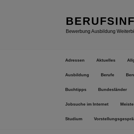
Zum
Inhalt
springen
BERUFSIN
Bewerbung Ausbildung Weiterbil
Adressen
Aktuelles
All
Ausbildung
Berufe
Ber
Buchtipps
Bundesländer
Jobsuche im Internet
Meiste
Studium
Vorstellungsgespr