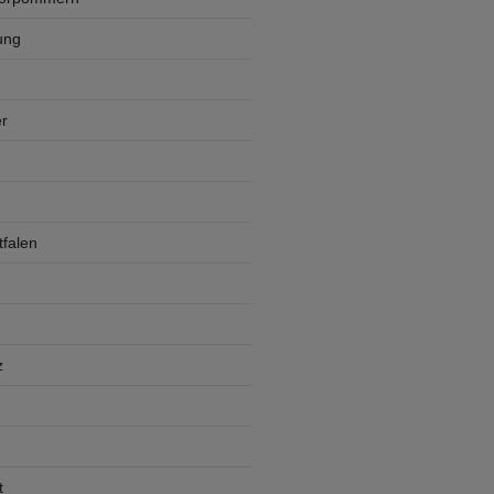
ung
r
falen
z
t