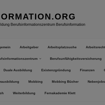
FORMATION.ORG
dung Berufsinformationszentrum Berufsinformation
gemein
Arbeitgeber
Arbeitsplatzsuche
Arbeitsrech
ufsinformationszentrum
Berufsunfähigkeitsversicherung
Duale Ausbildung
Existenzgründung
Finanzen
rausbildung
Mobbing
Mobbing Bücher
Nebenjobs
äch
Weiterbildung
Fernakademie Klett