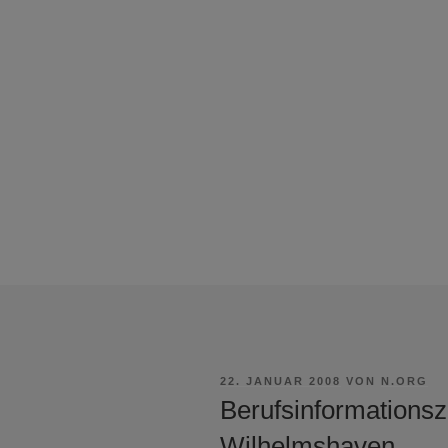
VERÖFFENTLICHT
22. JANUAR 2008
VON
N.ORG
AM
Berufsinformations
Wilhelmshaven