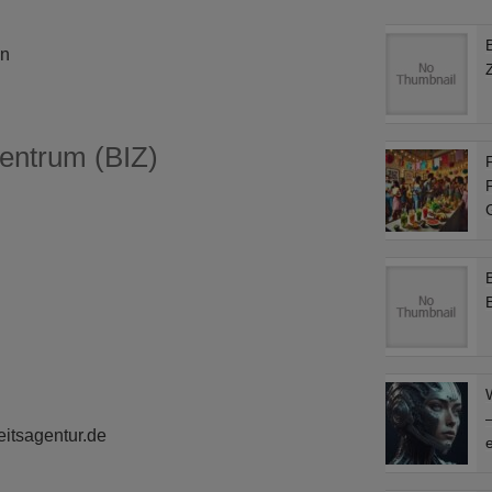
en
entrum (BIZ)
F
F
–
itsagentur.de
e