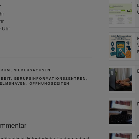
r
hr
hr
0 Uhr
V
B
TRUM
,
NIEDERSACHSEN
BEIT
,
BERUFSINFORMATIONSZENTREN
,
HELMSHAVEN
,
ÖFFNUNGSZEITEN
ommentar
D
röffentlicht.
Erforderliche Felder sind mit