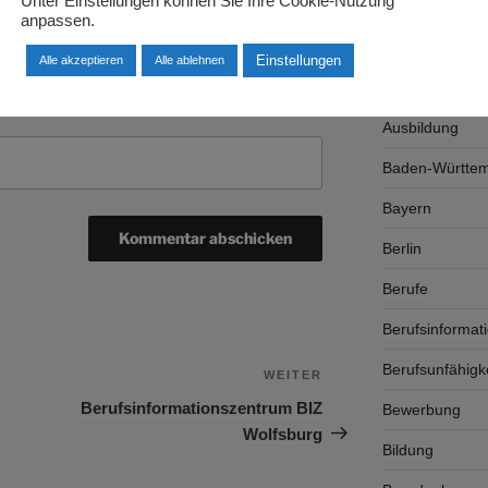
Unter Einstellungen können Sie Ihre Cookie-Nutzung
Arbeitsrecht
anpassen.
Arbeitswelt
Einstellungen
Alle akzeptieren
Alle ablehnen
Arbeitszeugnis
Ausbildung
Baden-Württe
Bayern
Berlin
Berufe
Berufsinformat
Berufsunfähigk
WEITER
Nächster
Beitrag
Berufsinformationszentrum BIZ
Bewerbung
Wolfsburg
Bildung