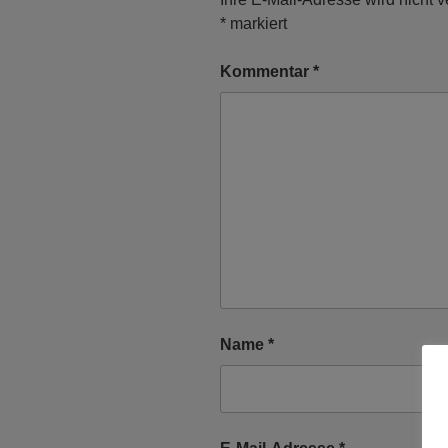
*
markiert
Kommentar
*
Name
*