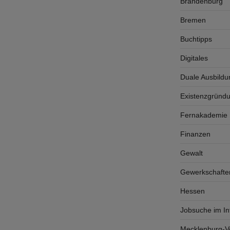
Brandenburg
Bremen
Buchtipps
Digitales
Duale Ausbildu
Existenzgründ
Fernakademie K
Finanzen
Gewalt
Gewerkschafte
Hessen
Jobsuche im In
Mecklenburg-