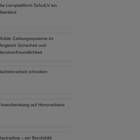
Die Lernplattform SchulLV ein
Überblick
Mobile Zahlungssysteme im
ergleich Sicherheit und
enutzerfreundlichkeit
Bachelorarbeit schreiben
Finanzberatung auf Honorarbasis
aytrading – ein Berufsbild