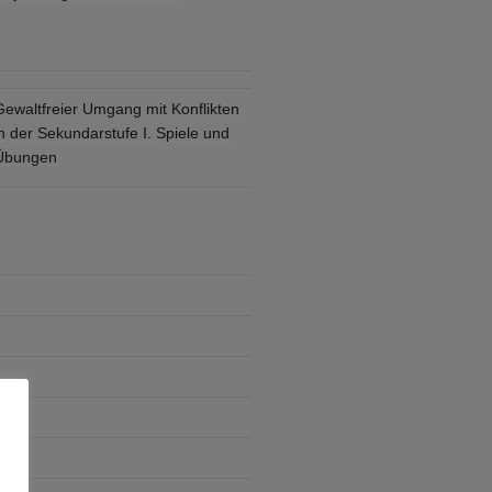
Gewaltfreier Umgang mit Konflikten
n der Sekundarstufe I. Spiele und
Übungen
che