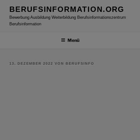
Zum
BERUFSINFORMATION.ORG
Inhalt
Bewerbung Ausbildung Weiterbildung Berufsinformationszentrum
springen
Berufsinformation
Menü
VERÖFFENTLICHT
13. DEZEMBER 2022
VON
BERUFSINFO
AM