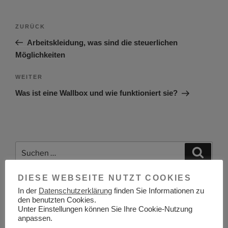
Beitragsnavigation
Vorheriger
ZURÜCK
Beitrag
Arbeitskleidung, was sind die steuerlichen
Möglichkeiten
Nächster
WEITER
Beitrag
Was ist eine Wallbox und wie funktioniert sie?
Suchen
Suche
nach:
DIESE WEBSEITE NUTZT COOKIES
In der
Datenschutzerklärung
finden Sie Informationen zu
Berufsinformationszentrum BIZ Zwickau
den benutzten Cookies.
Unter Einstellungen können Sie Ihre Cookie-Nutzung
anpassen.