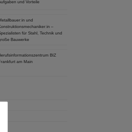
Aufgaben und Vorteile
Metallbauer:in und
Konstruktionsmechaniker:in –
pezialisten für Stahl, Technik und
große Bauwerke
Berufsinformationszentrum BIZ
Frankfurt am Main