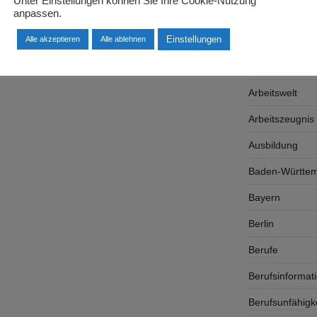
Unter Einstellungen können Sie Ihre Cookie-Nutzung
anpassen.
Arbeitgeber
Einstellungen
Arbeitsplatzsu
Alle akzeptieren
Alle ablehnen
Arbeitsrecht
Arbeitswelt
Arbeitszeugnis
Ausbildung
Baden-Württe
Bayern
Berlin
Berufe
Berufsinformat
Berufsunfähigk