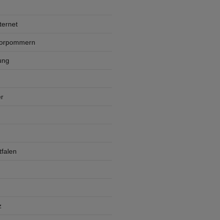
ternet
Vorpommern
ung
r
falen
z