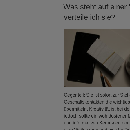
AM
Was steht auf einer
verteile ich sie?
Gegenteil: Sie ist sofort zur St
Geschäftskontakten die wichtig
übermitteln. Kreativität ist bei 
jedoch sollte ein wohldosierter
und informativen Kerndaten dom
eine Visitenkarte und welche Det