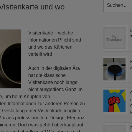
Suchen
 Visitenkarte und wo
nach:
Visitenkarte – welche
Informationen Pflicht sind
und wo das Kärtchen
verteilt wird
K
Auch in der digitalen Ära
hat die klassische
Visitenkarte noch lange
nicht ausgedient. Ganz im
elle, um beim Knüpfen von
sten Informationen zur anderen Person zu
der Gestaltung einer Visitenkarte möglich,
 Mix aus professionellem Design, Eleganz
inieren. Doch was gehört überhaupt auf
ails sind überflüssig? Wo lohnt es sich,