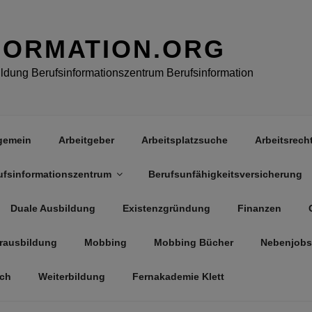
FORMATION.ORG
dung Berufsinformationszentrum Berufsinformation
gemein
Arbeitgeber
Arbeitsplatzsuche
Arbeitsrech
ufsinformationszentrum
Berufsunfähigkeitsversicherung
Duale Ausbildung
Existenzgründung
Finanzen
rausbildung
Mobbing
Mobbing Bücher
Nebenjobs
äch
Weiterbildung
Fernakademie Klett