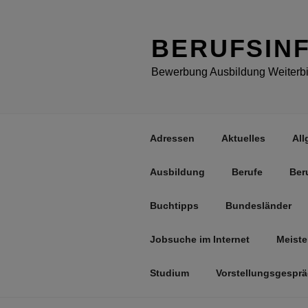
Zum
Inhalt
springen
BERUFSIN
Bewerbung Ausbildung Weiterbil
Adressen
Aktuelles
All
Ausbildung
Berufe
Ber
Buchtipps
Bundesländer
Jobsuche im Internet
Meiste
Studium
Vorstellungsgespr