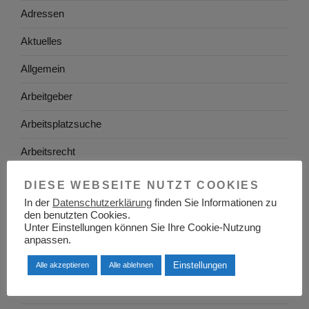
Adressen
Aktuelles
Allgemein
Arbeitgeber
Arbeitsplatzsuche
Arbeitsrecht
Arbeitswelt
DIESE WEBSEITE NUTZT COOKIES
In der
Datenschutzerklärung
finden Sie Informationen zu
Arbeitszeugnis
den benutzten Cookies.
Unter Einstellungen können Sie Ihre Cookie-Nutzung
Ausbildung
anpassen.
Baden-Württemberg
Einstellungen
Alle akzeptieren
Alle ablehnen
Bayern