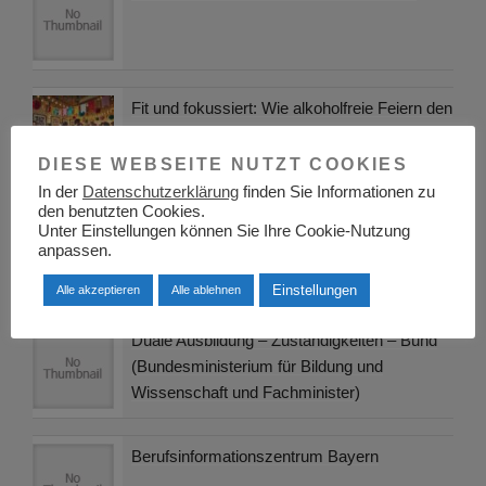
Fit und fokussiert: Wie alkoholfreie Feiern den
Berufsalltag und die Gesundheit stärken
DIESE WEBSEITE NUTZT COOKIES
In der
Datenschutzerklärung
finden Sie Informationen zu
den benutzten Cookies.
Wie Maschinen das denken lernten –
Unter Einstellungen können Sie Ihre Cookie-Nutzung
»Künstliche Intelligenz« einfach erklärt
anpassen.
Einstellungen
Alle akzeptieren
Alle ablehnen
Duale Ausbildung – Zuständigkeiten – Bund
(Bundesministerium für Bildung und
Wissenschaft und Fachminister)
Berufsinformationszentrum Bayern