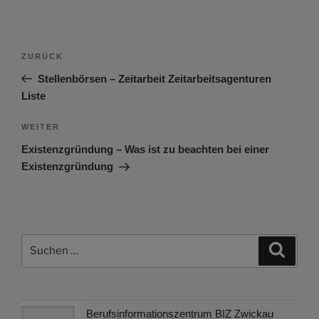
Beitragsnavigation
Vorheriger
ZURÜCK
Beitrag
Stellenbörsen – Zeitarbeit Zeitarbeitsagenturen
Liste
Nächster
WEITER
Beitrag
Existenzgründung – Was ist zu beachten bei einer
Existenzgründung
Suchen
Suche
nach:
Berufsinformationszentrum BIZ Zwickau