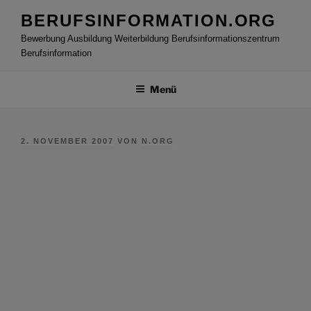
Zum
BERUFSINFORMATION.ORG
Inhalt
Bewerbung Ausbildung Weiterbildung Berufsinformationszentrum
springen
Berufsinformation
Menü
VERÖFFENTLICHT
2. NOVEMBER 2007
VON
N.ORG
AM