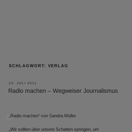
SCHLAGWORT:
VERLAG
VERÖFFENTLICHT
23. JULI 2012
AM
Radio machen – Wegweiser Journalismus
„Radio machen“ von Sandra Müller
„Wir sollten über unsere Schatten springen, um