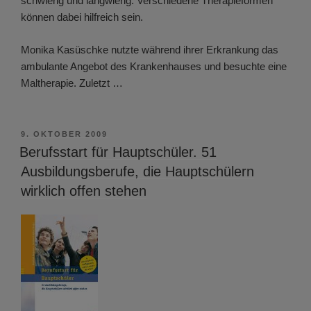
schwierig und langwierig. Verschiedene Therapieformen
können dabei hilfreich sein.
Monika Kasüschke nutzte während ihrer Erkrankung das
ambulante Angebot des Krankenhauses und besuchte eine
Maltherapie. Zuletzt …
VERÖFFENTLICHT
9. OKTOBER 2009
AM
Berufsstart für Hauptschüler. 51
Ausbildungsberufe, die Hauptschülern
wirklich offen stehen