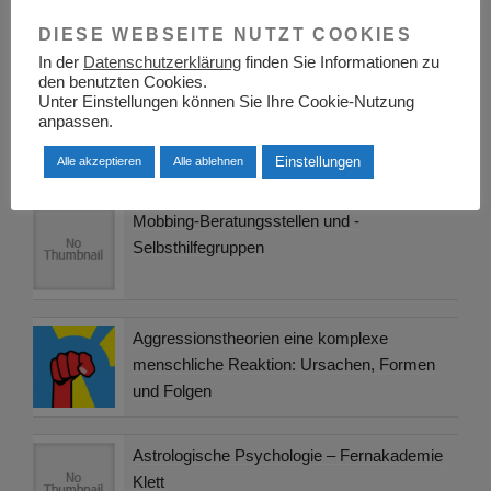
Ist es nicht vielmehr so, dass …
DIESE WEBSEITE NUTZT COOKIES
In der
Datenschutzerklärung
finden Sie Informationen zu
den benutzten Cookies.
Unter Einstellungen können Sie Ihre Cookie-Nutzung
Suchen
Suche
anpassen.
nach:
Einstellungen
Alle akzeptieren
Alle ablehnen
Mobbing-Beratungsstellen und -
Selbsthilfegruppen
Aggressionstheorien eine komplexe
menschliche Reaktion: Ursachen, Formen
und Folgen
Astrologische Psychologie – Fernakademie
Klett