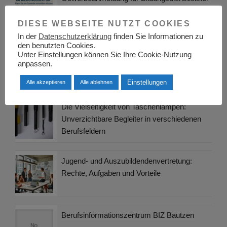
und Trainer
DIESE WEBSEITE NUTZT COOKIES
In der
Datenschutzerklärung
finden Sie Informationen zu
den benutzten Cookies.
Berufsinformationszentrum Bayern
Unter Einstellungen können Sie Ihre Cookie-Nutzung
anpassen.
Einstellungen
Alle akzeptieren
Alle ablehnen
Die Vielseitigkeit von Taschenlampen:
Unverzichtbare Begleiter in verschiedenen
Berufsfeldern
Jugend- und Auszubildendenvertretung:
Rechte, Aufgaben und Vorteile
Berufsinformationszentrum BIZ Bautzen