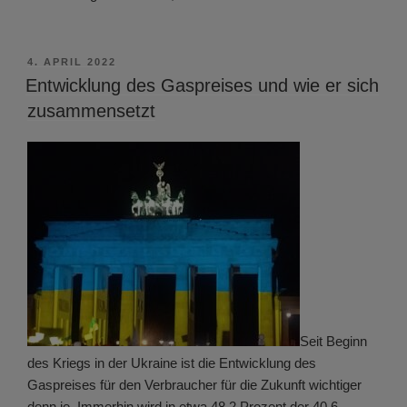
VERÖFFENTLICHT
4. APRIL 2022
AM
Entwicklung des Gaspreises und wie er sich
zusammensetzt
Seit Beginn
des Kriegs in der Ukraine ist die Entwicklung des
Gaspreises für den Verbraucher für die Zukunft wichtiger
denn je. Immerhin wird in etwa 48,2 Prozent der 40,6