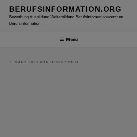
Zum
BERUFSINFORMATION.ORG
Inhalt
Bewerbung Ausbildung Weiterbildung Berufsinformationszentrum
springen
Berufsinformation
Menü
VERÖFFENTLICHT
1. MÄRZ 2023
VON
BERUFSINFO
AM