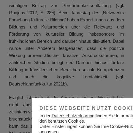
wichtigen Beitrag zur Persönlichkeitsentfaltung (vgl.
Gudjons 2012, S. 289). Beim Jahrestag des „Netzwerks
Forschung Kulturelle Bildung“ haben Expert_innen aus dem
Bildungs und Kulturbereich über die Relevanz und
Förderung von kultureller Bildung insbesondere im
frühkindlichen Bereich und darüber hinaus diskutiert. Dabei
wurde unter Anderem festgehalten, dass die positive
Wirkung urmenschlischer kreativer Ausdrucksformen, in
zahlreichen Studien belegt sei. Darüber hinaus fördere
Bildung in künstlerischen Bereichen soziale Kompetenzen
und auch die kognitive Lernfähigkeit (vgl.
Deutschlandfunkkultur 2021b).
Fraglich ist auch ob die Konzentration auf Wesentliches
nicht auch zu einer Verknappung eigentlich sehr
DIESE WEBSEITE NUTZT COOK
zeitintensiver Bildungsprozesse führt, wodurch ein eher
In der
Datenschutzerklärung
finden Sie Informat
bruchstückhaftes Wissen zustande kommt. Des Weiteren
den benutzten Cookies.
kann das selbstorganisierte und selbstgesteuerte Lernen
Unter Einstellungen können Sie Ihre Cookie-Nu
anpassen.