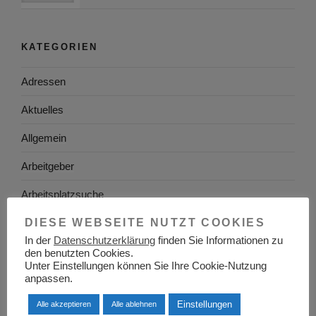
KATEGORIEN
Adressen
Aktuelles
Allgemein
Arbeitgeber
Arbeitsplatzsuche
Arbeitsrecht
DIESE WEBSEITE NUTZT COOKIES
In der
Datenschutzerklärung
finden Sie Informationen zu
Arbeitswelt
den benutzten Cookies.
Unter Einstellungen können Sie Ihre Cookie-Nutzung
Arbeitszeugnis
anpassen.
Einstellungen
Alle akzeptieren
Alle ablehnen
Ausbildung