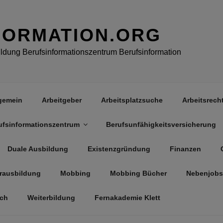
FORMATION.ORG
dung Berufsinformationszentrum Berufsinformation
gemein
Arbeitgeber
Arbeitsplatzsuche
Arbeitsrech
ufsinformationszentrum
Berufsunfähigkeitsversicherung
Duale Ausbildung
Existenzgründung
Finanzen
rausbildung
Mobbing
Mobbing Bücher
Nebenjobs
äch
Weiterbildung
Fernakademie Klett