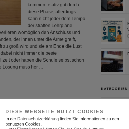
kommen relativ gut durch
diese Phase, allerdings
kann nicht jeder dem Tempo
der straffen Lehrpläne
V
 verlieren womöglich den Anschluss und
B
den, der ihnen unter die Arme greift,
ft zu groß wird und sie am Ende die Lust
 dabei nicht immer die beste
llzeit oder haben die Schule selbst schon
ere Lösung muss her …
KATEGORIEN
Adressen
ilfe die Möglichkeiten
DIESE WEBSEITE NUTZT COOKIES
Aktuelles
n
In der
Datenschutzerklärung
finden Sie Informationen zu den
Allgemein
benutzten Cookies.