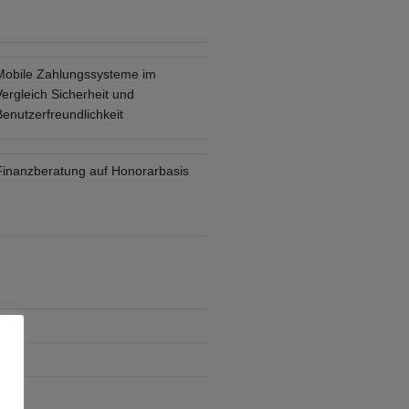
Mobile Zahlungssysteme im
ergleich Sicherheit und
enutzerfreundlichkeit
Finanzberatung auf Honorarbasis