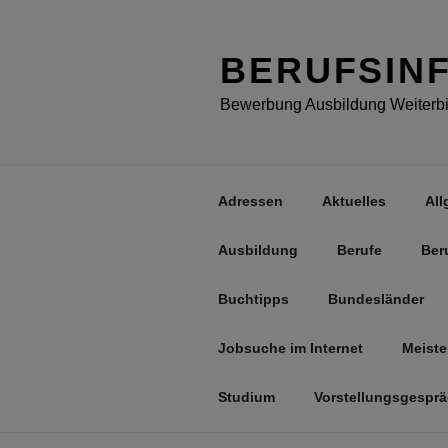
Zum
Inhalt
springen
BERUFSIN
Bewerbung Ausbildung Weiterbil
Adressen
Aktuelles
All
Ausbildung
Berufe
Ber
Buchtipps
Bundesländer
Jobsuche im Internet
Meiste
Studium
Vorstellungsgespr