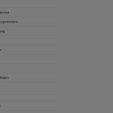
ternet
Vorpommern
ung
r
falen
z