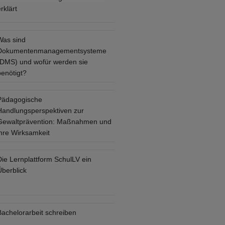
rklärt
Was sind
Dokumentenmanagementsysteme
(DMS) und wofür werden sie
benötigt?
Pädagogische
Handlungsperspektiven zur
Gewaltprävention: Maßnahmen und
ihre Wirksamkeit
Die Lernplattform SchulLV ein
Überblick
Bachelorarbeit schreiben