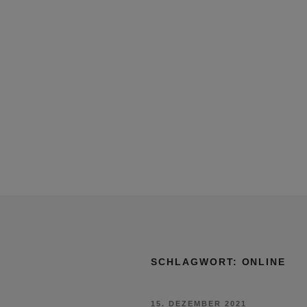
SCHLAGWORT:
ONLINE
VERÖFFENTLICHT
15. DEZEMBER 2021