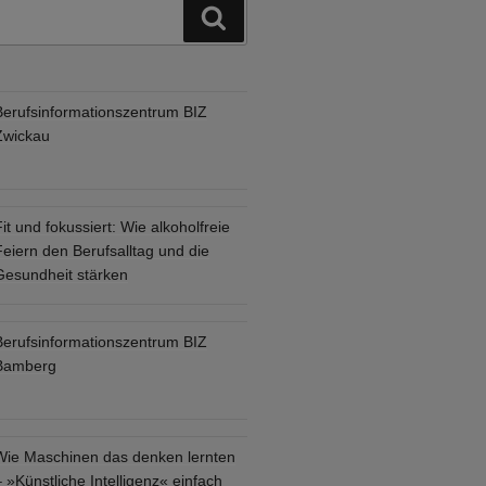
Suchen
Berufsinformationszentrum BIZ
Zwickau
it und fokussiert: Wie alkoholfreie
eiern den Berufsalltag und die
Gesundheit stärken
Berufsinformationszentrum BIZ
Bamberg
Wie Maschinen das denken lernten
 »Künstliche Intelligenz« einfach