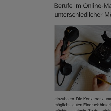
AM
Berufe im Online-Ma
unterschiedlicher M
einzuholen. Die Konkurrenz unte
möglichst guten Eindruck hinte
möchten, ist riesig. Zu den erfo