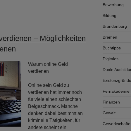
Bewerbung
Bildung
Brandenburg
verdienen – Möglichkeiten
Bremen
ienen
Buchtipps
Digitales
Warum online Geld
Duale Ausbildu
verdienen
Existenzgründ
Online sein Geld zu
Fernakademie K
verdienen hat immer noch
für viele einen schlechten
Finanzen
Beigeschmack. Manche
Gewalt
denken dabei bestimmt an
kriminelle Tätigkeiten, für
Gewerkschafte
andere scheint ein