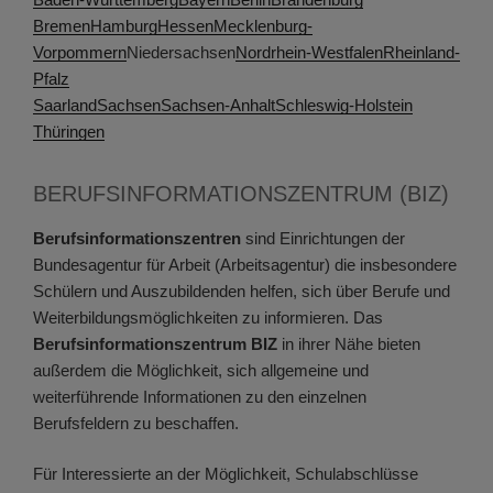
Bremen
Hamburg
Hessen
Mecklenburg-
Vorpommern
Niedersachsen
Nordrhein-Westfalen
Rheinland-
Pfalz
Saarland
Sachsen
Sachsen-Anhalt
Schleswig-Holstein
Thüringen
BERUFSINFORMATIONSZENTRUM (BIZ)
Berufsinformationszentren
sind Einrichtungen der
Bundesagentur für Arbeit (Arbeitsagentur) die insbesondere
Schülern und Auszubildenden helfen, sich über Berufe und
Weiterbildungsmöglichkeiten zu informieren. Das
Berufsinformationszentrum BIZ
in ihrer Nähe bieten
außerdem die Möglichkeit, sich allgemeine und
weiterführende Informationen zu den einzelnen
Berufsfeldern zu beschaffen.
Für Interessierte an der Möglichkeit, Schulabschlüsse