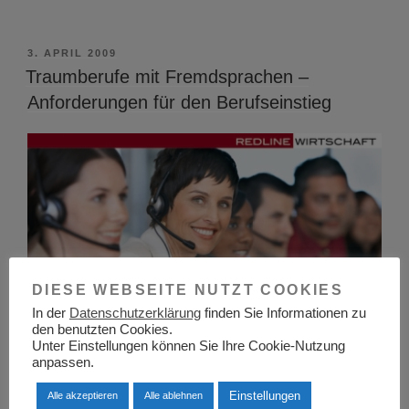
VERÖFFENTLICHT
3. APRIL 2009
AM
Traumberufe mit Fremdsprachen –
Anforderungen für den Berufseinstieg
DIESE WEBSEITE NUTZT COOKIES
In der
Datenschutzerklärung
finden Sie Informationen zu
den benutzten Cookies.
Unter Einstellungen können Sie Ihre Cookie-Nutzung
anpassen.
Einstellungen
Alle akzeptieren
Alle ablehnen