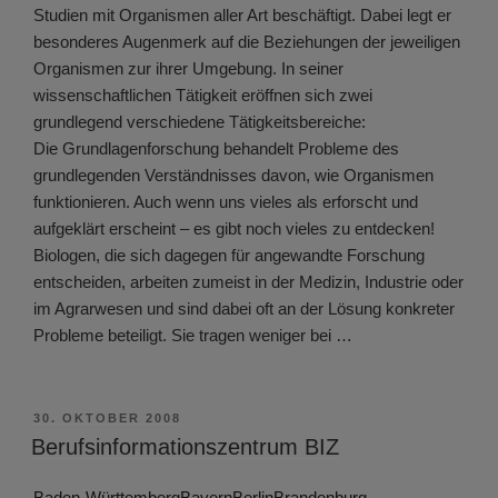
Studien mit Organismen aller Art beschäftigt. Dabei legt er
besonderes Augenmerk auf die Beziehungen der jeweiligen
Organismen zur ihrer Umgebung. In seiner
wissenschaftlichen Tätigkeit eröffnen sich zwei
grundlegend verschiedene Tätigkeitsbereiche:
Die Grundlagenforschung behandelt Probleme des
grundlegenden Verständnisses davon, wie Organismen
funktionieren. Auch wenn uns vieles als erforscht und
aufgeklärt erscheint – es gibt noch vieles zu entdecken!
Biologen, die sich dagegen für angewandte Forschung
entscheiden, arbeiten zumeist in der Medizin, Industrie oder
im Agrarwesen und sind dabei oft an der Lösung konkreter
Probleme beteiligt. Sie tragen weniger bei …
VERÖFFENTLICHT
30. OKTOBER 2008
AM
Berufsinformationszentrum BIZ
Baden-Württemberg
Bayern
Berlin
Brandenburg