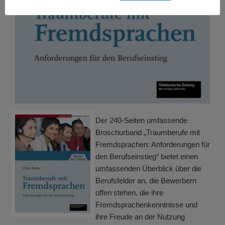
Der 240-Seiten umfassende
Broschurband „Traumberufe mit
Fremdsprachen: Anforderungen für
den Berufseinstieg“ bietet einen
umfassenden Überblick über die
Berufsfelder an, die Bewerbern
offen stehen, die ihre
Fremdsprachenkenntnisse und
ihre Freude an der Nutzung