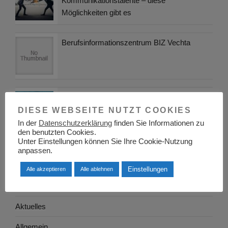
Kommunikationstalente – diese
Möglichkeiten gibt es
Berufsinformationszentrum BIZ Vechta
Welche Kompetenzen brauchen Kfz-
Fachkräfte in den nächsten 10 Jahren?
DIESE WEBSEITE NUTZT COOKIES
In der
Datenschutzerklärung
finden Sie Informationen zu
den benutzten Cookies.
Unter Einstellungen können Sie Ihre Cookie-Nutzung
anpassen.
KATEGORIEN
Einstellungen
Alle akzeptieren
Alle ablehnen
Adressen
Aktuelles
Allgemein