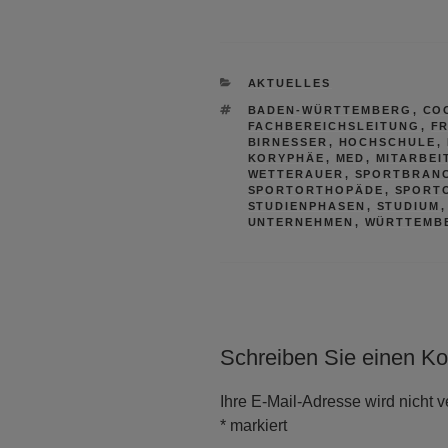
KATEGORIEN
AKTUELLES
SCHLAGWÖRTER
BADEN-WÜRTTEMBERG
,
CO
FACHBEREICHSLEITUNG
,
F
BIRNESSER
,
HOCHSCHULE
,
KORYPHÄE
,
MED
,
MITARBEI
WETTERAUER
,
SPORTBRAN
SPORTORTHOPÄDE
,
SPORT
STUDIENPHASEN
,
STUDIUM
UNTERNEHMEN
,
WÜRTTEMB
Schreiben Sie einen K
Ihre E-Mail-Adresse wird nicht ve
*
markiert