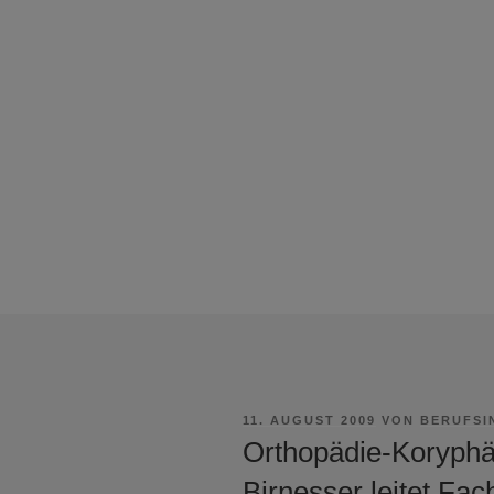
VERÖFFENTLICHT
11. AUGUST 2009
VON
BERUFSI
AM
Orthopädie-Koryphä
Birnesser leitet Fac