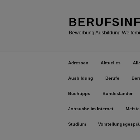
Zum
Inhalt
springen
BERUFSIN
Bewerbung Ausbildung Weiterbil
Adressen
Aktuelles
All
Ausbildung
Berufe
Ber
Buchtipps
Bundesländer
Jobsuche im Internet
Meiste
Studium
Vorstellungsgespr