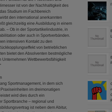
Birnesser ist von der Nachhaltigkeit des
 das Studium im Fachbereich
irbt den international anerkannten
ießt gleichzeitig eine Ausbildung in einem
. – Ob in der Sportartikelindustrie, in
bilitation oder auch in Sportverbänden.
L
inen intensiven Kontakt zu den
Rückkopplungseffekt von betrieblichen
lten bietet den Absolventen bestmögliche
n Unternehmen Wettbewerbsfähigkeit
“
en
ngang Sportmanagement, in dem sich
 Praxiseinheiten im dreimonatigen
stet wird dies durch ein
er Sportbranche – regional und
sbildungsvertrag ist neben dem Abitur,