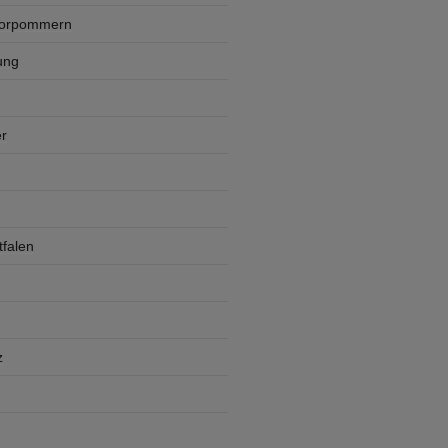
Vorpommern
ung
r
falen
z