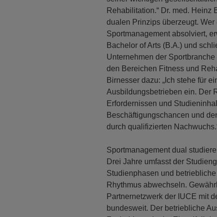
Rehabilitation.“ Dr. med. Heinz 
dualen Prinzips überzeugt. Wer
Sportmanagement absolviert, erw
Bachelor of Arts (B.A.) und schl
Unternehmen der Sportbranche ab
den Bereichen Fitness und Reha
Birnesser dazu: „Ich stehe für e
Ausbildungsbetrieben ein. Der 
Erfordernissen und Studieninha
Beschäftigungschancen und de
durch qualifizierten Nachwuchs.
Sportmanagement dual studier
Drei Jahre umfasst der Studie
Studienphasen und betriebliche
Rhythmus abwechseln. Gewährlei
Partnernetzwerk der IUCE mit d
bundesweit. Der betriebliche Au