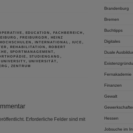
Brandenburg
Bremen
Buchtipps
OPERATIVE
,
EDUCATION
,
FACHBEREICH
,
REIBURG
,
FREIBURGDR
,
HEINZ
Digitales
HOCHSCHULEN
,
INTERNATIONAL
,
IUCE
,
TER
,
REHABILITATION
,
ROBERT
CHE
,
SPORTMANAGEMENT
,
Duale Ausbildu
ORTHOPÄDIE
,
STUDIENGANG
,
,
UNIVERSITY
,
UNIVERSITÄT
,
Existenzgründ
ERG
,
ZENTRUM
Fernakademie K
Finanzen
Gewalt
ommentar
Gewerkschafte
Hessen
röffentlicht.
Erforderliche Felder sind mit
Jobsuche im In