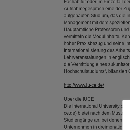
Fachabitur oder im Einzelfall d
Aufnahmegespräch eine der Zu
aufgebauten Studium, das die In
Management mit dem speziellen
Hauptamtliche Professoren und
vermitteln die Modulinhalte. Ke
hoher Praxisbezug und seine inte
Internationalisierung des Arbeits
Lehrveranstaltungen in englisc
die Vermittlung eines zukunftso
Hochschulstudiums“, bilanziert 
http://www.iu-ce.de/
Über die IUCE
Die International University of
ce.de) bietet nach dem Muster 
Studiengänge an, bei denen sic
Unternehmen in dreimonatigem 