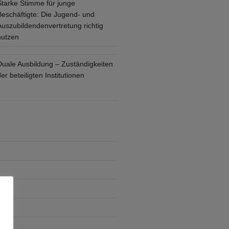
Starke Stimme für junge
Beschäftigte: Die Jugend- und
Auszubildendenvertretung richtig
nutzen
Duale Ausbildung – Zuständigkeiten
er beteiligten Institutionen
che