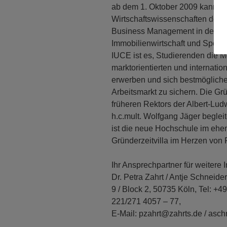
ab dem 1. Oktober 2009 kann ma
Wirtschaftswissenschaften den Ba
Business Management in den F
Immobilienwirtschaft und Spor
IUCE ist es, Studierenden die M
marktorientierten und internat
erwerben und sich bestmöglich
Arbeitsmarkt zu sichern. Die G
früheren Rektors der Albert-Ludw
h.c.mult. Wolfgang Jäger beglei
ist die neue Hochschule im ehe
Gründerzeitvilla im Herzen von 
Ihr Ansprechpartner für weitere 
Dr. Petra Zahrt / Antje Schneide
9 / Block 2, 50735 Köln, Tel: +4
221/271 4057 – 77,
E-Mail: pzahrt@zahrts.de / asc