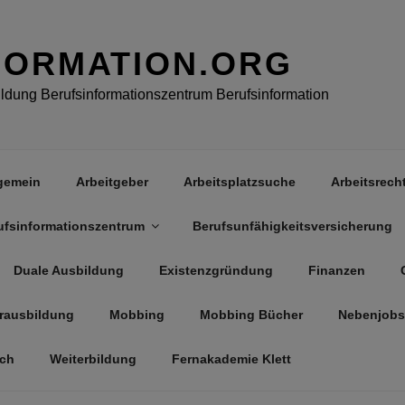
FORMATION.ORG
dung Berufsinformationszentrum Berufsinformation
gemein
Arbeitgeber
Arbeitsplatzsuche
Arbeitsrech
ufsinformationszentrum
Berufsunfähigkeitsversicherung
Duale Ausbildung
Existenzgründung
Finanzen
rausbildung
Mobbing
Mobbing Bücher
Nebenjobs
äch
Weiterbildung
Fernakademie Klett