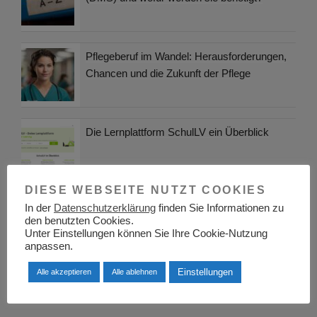
Pflegeberuf im Wandel: Herausforderungen,
Chancen und die Zukunft der Pflege
Die Lernplattform SchulLV ein Überblick
DIESE WEBSEITE NUTZT COOKIES
Berufsinformationszentrum BIZ Bautzen
In der
Datenschutzerklärung
finden Sie Informationen zu
den benutzten Cookies.
Unter Einstellungen können Sie Ihre Cookie-Nutzung
anpassen.
Einstellungen
Alle akzeptieren
Alle ablehnen
KATEGORIEN