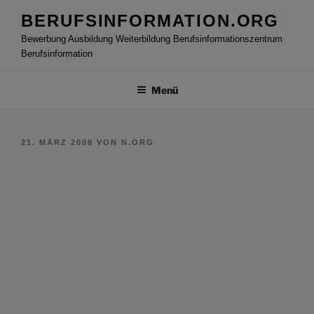
Zum
BERUFSINFORMATION.ORG
Inhalt
Bewerbung Ausbildung Weiterbildung Berufsinformationszentrum
springen
Berufsinformation
Menü
VERÖFFENTLICHT
21. MÄRZ 2008
VON
N.ORG
AM