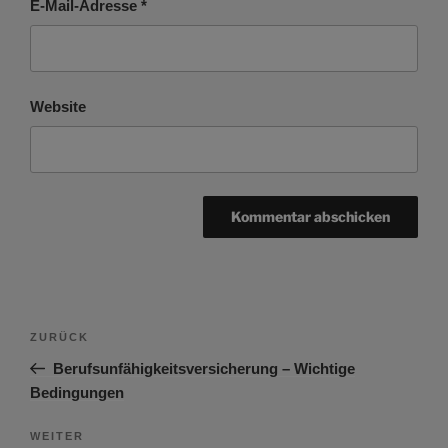
E-Mail-Adresse
*
Website
Beitragsnavigation
Vorheriger
ZURÜCK
Beitrag
Berufsunfähigkeitsversicherung – Wichtige
Bedingungen
Nächster
WEITER