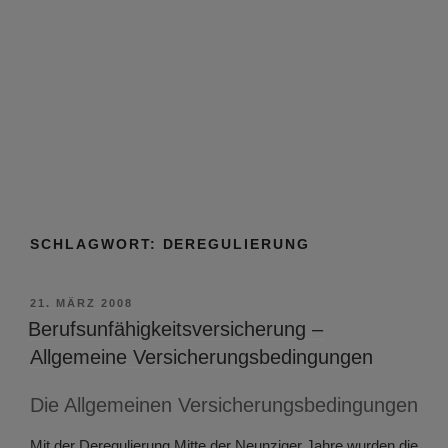
SCHLAGWORT:
DEREGULIERUNG
VERÖFFENTLICHT
21. MÄRZ 2008
AM
Berufsunfähigkeitsversicherung –
Allgemeine Versicherungsbedingungen
Die Allgemeinen Versicherungsbedingungen
Mit der Deregulierung Mitte der Neunziger Jahre wurden die