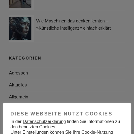
Wie Maschinen das denken lernten –
»Künstliche Intelligenz« einfach erklärt
KATEGORIEN
Adressen
Aktuelles
Allgemein
Arbeitgeber
DIESE WEBSEITE NUTZT COOKIES
Arbeitsplatzsuche
In der
Datenschutzerklärung
finden Sie Informationen zu
den benutzten Cookies.
Unter Einstellungen können Sie Ihre Cookie-Nutzung
Arbeitsrecht