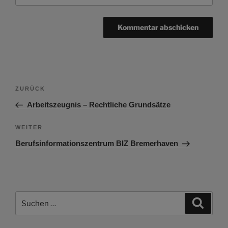
Beitragsnavigation
Vorheriger
ZURÜCK
Beitrag
Arbeitszeugnis – Rechtliche Grundsätze
Nächster
WEITER
Beitrag
Berufsinformationszentrum BIZ Bremerhaven
Suchen
Suche
nach: