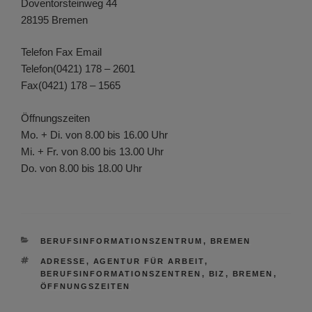
Doventorsteinweg 44
28195 Bremen
Telefon Fax Email
Telefon(0421) 178 – 2601
Fax(0421) 178 – 1565
Öffnungszeiten
Mo. + Di. von 8.00 bis 16.00 Uhr
Mi. + Fr. von 8.00 bis 13.00 Uhr
Do. von 8.00 bis 18.00 Uhr
KATEGORIEN
BERUFSINFORMATIONSZENTRUM
,
BREMEN
SCHLAGWÖRTER
ADRESSE
,
AGENTUR FÜR ARBEIT
,
BERUFSINFORMATIONSZENTREN
,
BIZ
,
BREMEN
,
ÖFFNUNGSZEITEN