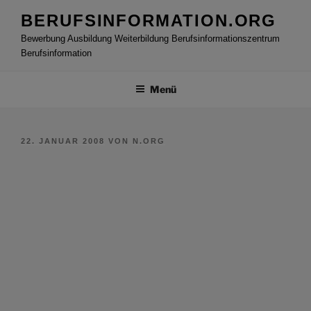
Zum
BERUFSINFORMATION.ORG
Inhalt
Bewerbung Ausbildung Weiterbildung Berufsinformationszentrum
springen
Berufsinformation
Menü
VERÖFFENTLICHT
22. JANUAR 2008
VON
N.ORG
AM