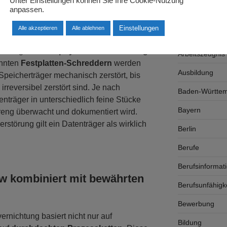
Unter Einstellungen können Sie Ihre Cookie-Nutzung
 wiederhergestellt werden können.
anpassen.
, selbst vermeintlich gelöschte Inhalte
Arbeitsrecht
Einstellungen
Alle akzeptieren
Alle ablehnen
Arbeitswelt
ntsorger auf die
physische Vernichtung
Arbeitszeugnis
annten
Festplatten-Schreddern
werden
Ausbildung
peicherträger mechanisch zerstört, bis
irreversibel zerstört sind. Je nach
Baden-Württe
enträger in unterschiedlich feine Stücke
Bayern
streng überwacht und dokumentiert wird.
rstörung gilt ein Datenträger als wirklich
Berlin
Berufe
Berufsinformat
 kombiniert mit bewährten
Berufsunfähigk
Bewerbung
ernichtung basiert nicht nur auf
Bildung