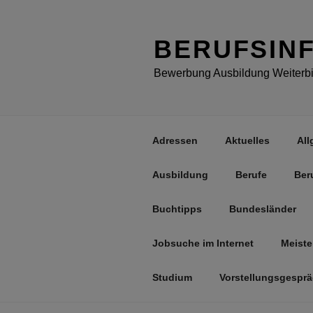
Zum
Inhalt
springen
BERUFSIN
Bewerbung Ausbildung Weiterbil
Adressen
Aktuelles
All
Ausbildung
Berufe
Ber
Buchtipps
Bundesländer
Jobsuche im Internet
Meiste
Studium
Vorstellungsgespr