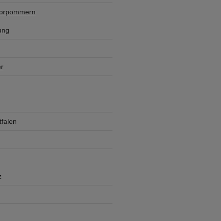
Vorpommern
ung
r
falen
z