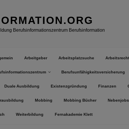
FORMATION.ORG
dung Berufsinformationszentrum Berufsinformation
gemein
Arbeitgeber
Arbeitsplatzsuche
Arbeitsrech
ufsinformationszentrum
Berufsunfähigkeitsversicherung
Duale Ausbildung
Existenzgründung
Finanzen
rausbildung
Mobbing
Mobbing Bücher
Nebenjobs
äch
Weiterbildung
Fernakademie Klett