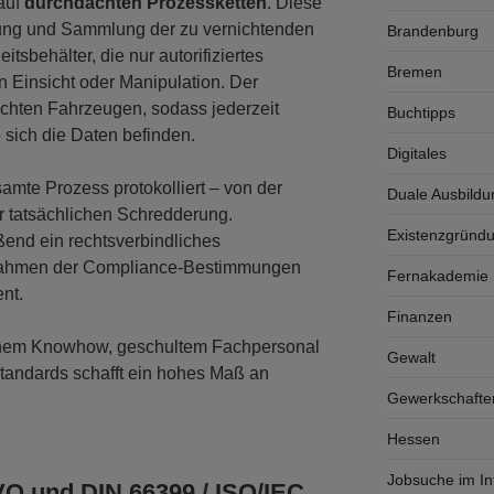
auf
durchdachten Prozessketten
. Diese
sung und Sammlung der zu vernichtenden
Brandenburg
tsbehälter, die nur autorifiziertes
Bremen
n Einsicht oder Manipulation. Der
achten Fahrzeugen, sodass jederzeit
Buchtipps
sich die Daten befinden.
Digitales
amte Prozess protokolliert – von der
Duale Ausbildu
zur tatsächlichen Schredderung.
Existenzgründ
end ein rechtsverbindliches
m Rahmen der Compliance-Bestimmungen
Fernakademie K
nt.
Finanzen
chem Knowhow, geschultem Fachpersonal
Gewalt
sstandards schafft ein hohes Maß an
Gewerkschafte
Hessen
Jobsuche im In
O und DIN 66399 / ISO/IEC