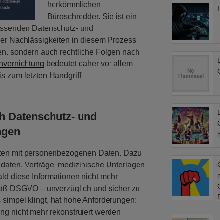
herkömmlichen
Büroschredder. Sie ist ein
fassenden Datenschutz- und
der Nachlässigkeiten in diesem Prozess
en, sondern auch rechtliche Folgen nach
nvernichtung
bedeutet daher vor allem
is zum letzten Handgriff.
B
h Datenschutz- und
C
ngen
ten mit personenbezogenen Daten. Dazu
aten, Verträge, medizinische Unterlagen
ald diese Informationen nicht mehr
mäß DSGVO – unverzüglich und sicher zu
 simpel klingt, hat hohe Anforderungen:
ng nicht mehr rekonstruiert werden