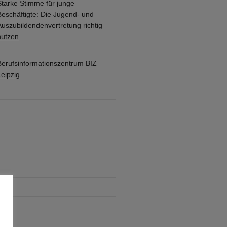
Starke Stimme für junge
Beschäftigte: Die Jugend- und
Auszubildendenvertretung richtig
nutzen
Berufsinformationszentrum BIZ
eipzig
che