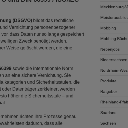
Mecklenburg-
Meisterausbild
dnung (DSGVO)
bildet das rechtliche
g und Vernichtung personenbezogener
Mobbing
h vor, dass Daten nur so lange gespeichert
Mobbing Büche
jeweiligen Zweck benötigt werden.
ner Weise gelöscht werden, die eine
Nebenjobs
Niedersachsen
66399
sowie die internationale Norm
Nordrhein-West
n an eine sichere Vernichtung. Sie
Produkte
ialkategorien und Sicherheitsstufen, die
t oder Datenträger zerkleinert werden
Ratgeber
esto höher die Sicherheitsstufe – und
Rheinland-Pfal
ial.
Saarland
ernehmen richten ihre Prozesse genau
ährleisten dadurch, dass alle
Sachsen