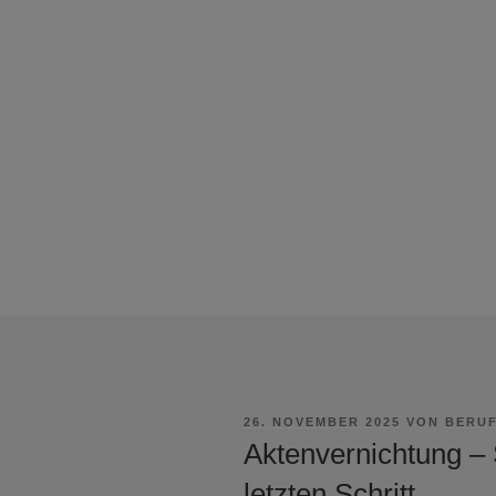
VERÖFFENTLICHT
26. NOVEMBER 2025
VON
BERUF
AM
Aktenvernichtung – 
letzten Schritt