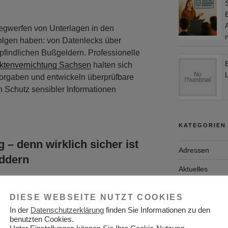
egwerfen von Unterlagen in den
olgen haben: von Datenlecks über
mpfindlichen Bußgeldern. Professionelle
ktenvernichtung Sachsen
halten sich
L
Vorgaben und entwickeln überprüfbare
n Schutz sensibler Informationen
KATEGORIEN
 – denn wirklich sicher ist
Adressen
ddern
Aktuelles
fältig mit Papierakten umgehen, wird die
Allgemein
r häufig unterschätzt. Festplatten, SSDs,
DIESE WEBSEITE NUTZT COOKIES
speichern Daten dauerhaft – und selbst
Arbeitgeber
In der
Datenschutzerklärung
finden Sie Informationen zu den
er Formatieren verhindert nicht
benutzten Cookies.
Arbeitsplatzsu