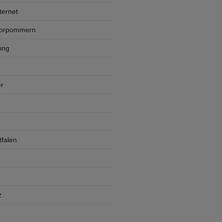
ternet
Vorpommern
ung
r
falen
z