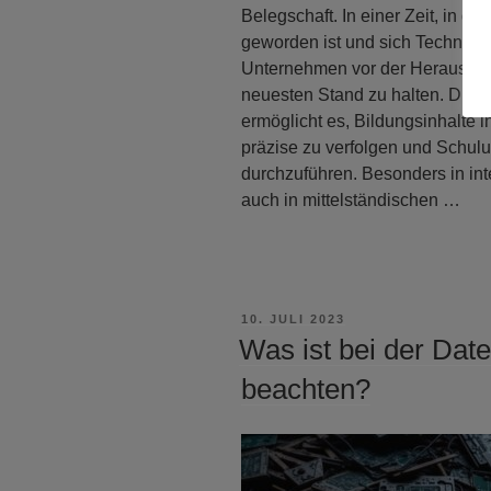
Belegschaft. In einer Zeit, in d
geworden ist und sich Technolog
Unternehmen vor der Herausford
neuesten Stand zu halten. Die In
ermöglicht es, Bildungsinhalte i
präzise zu verfolgen und Schul
durchzuführen. Besonders in in
auch in mittelständischen …
VERÖFFENTLICHT
10. JULI 2023
AM
Was ist bei der Dat
beachten?