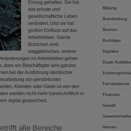
Einzug gehalten. Sie hat
Bildung
das private und
gesellschaftliche Leben
Brandenburg
verändert. Und sie hat
Bremen
großen Einfluss auf das
Arbeitsleben. Ganze
Buchtipps
Branchen sind
weggebrochen, andere
Digitales
 Veränderungen im Arbeitsleben gehen
Duale Ausbildu
n, dass ein Beschäftigter sein ganzes
men bei der Ausführung identischer
Existenzgründ
 Verarbeitung von persönlichen
Fernakademie K
enten, Klienten oder Gäste ist von den
ten werden nicht mehr handschriftlich in
Finanzen
n digital gespeichert.
Gewalt
Gewerkschafte
rifft alle Bereiche
Hessen