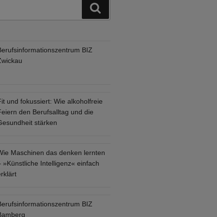
Suchen
Berufsinformationszentrum BIZ
Zwickau
it und fokussiert: Wie alkoholfreie
eiern den Berufsalltag und die
Gesundheit stärken
Wie Maschinen das denken lernten
 »Künstliche Intelligenz« einfach
rklärt
Berufsinformationszentrum BIZ
Bamberg