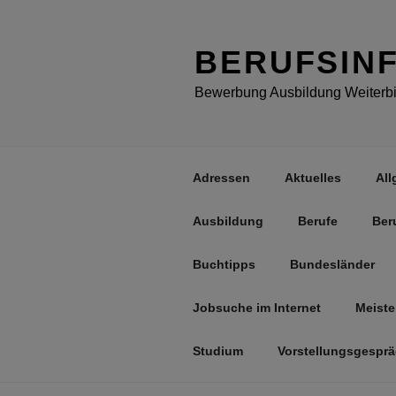
Zum
Inhalt
springen
BERUFSIN
Bewerbung Ausbildung Weiterbil
Adressen
Aktuelles
All
Ausbildung
Berufe
Ber
Buchtipps
Bundesländer
Jobsuche im Internet
Meiste
Studium
Vorstellungsgespr