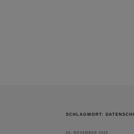
SCHLAGWORT:
DATENSCH
VERÖFFENTLICHT
26. NOVEMBER 2025