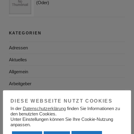
(Oder)
KATEGORIEN
Adressen
Aktuelles
Allgemein
Arbeitgeber
Arbeitsplatzsuche
DIESE WEBSEITE NUTZT COOKIES
Arbeitsrecht
In der
Datenschutzerklärung
finden Sie Informationen zu
den benutzten Cookies.
Arbeitswelt
Unter Einstellungen können Sie Ihre Cookie-Nutzung
anpassen.
Arbeitszeugnis