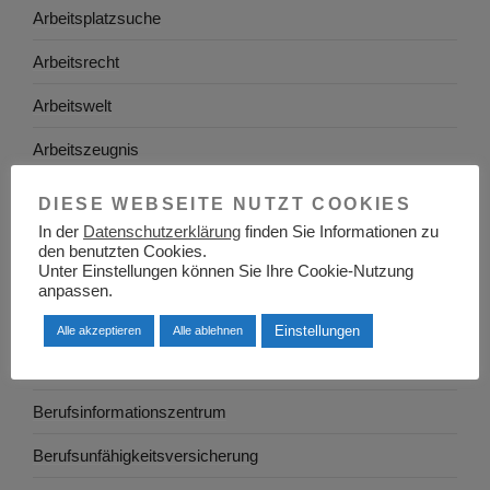
Arbeitsplatzsuche
Arbeitsrecht
Arbeitswelt
Arbeitszeugnis
Ausbildung
DIESE WEBSEITE NUTZT COOKIES
In der
Datenschutzerklärung
finden Sie Informationen zu
Baden-Württemberg
den benutzten Cookies.
Unter Einstellungen können Sie Ihre Cookie-Nutzung
Bayern
anpassen.
Berlin
Einstellungen
Alle akzeptieren
Alle ablehnen
Berufe
Berufsinformationszentrum
Berufsunfähigkeitsversicherung