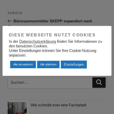
Beitragsnavigation
Vorheriger
ZURÜCK
Beitrag
Büroraumvermittler SKEPP expandiert nach
Österreich
DIESE WEBSEITE NUTZT COOKIES
Nächster
WEITER
In der
Datenschutzerklärung
finden Sie Informationen zu
Beitrag
den benutzten Cookies.
Soziale Stigmata die so nicht mehr existieren (dürften)
Unter Einstellungen können Sie Ihre Cookie-Nutzung
anpassen.
Einstellungen
Alle akzeptieren
Alle ablehnen
Suchen
Suche
nach:
Wie schreibt man eine Facharbeit