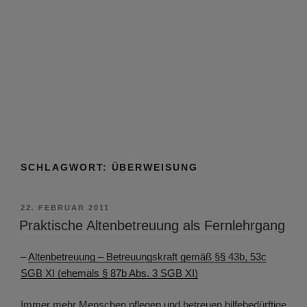
SCHLAGWORT:
ÜBERWEISUNG
VERÖFFENTLICHT
22. FEBRUAR 2011
AM
Praktische Altenbetreuung als Fernlehrgang
–
Altenbetreuung – Betreuungskraft gemäß §§ 43b, 53c
SGB XI (ehemals § 87b Abs. 3 SGB XI)
Immer mehr Menschen pflegen und betreuen hilfebedürftige