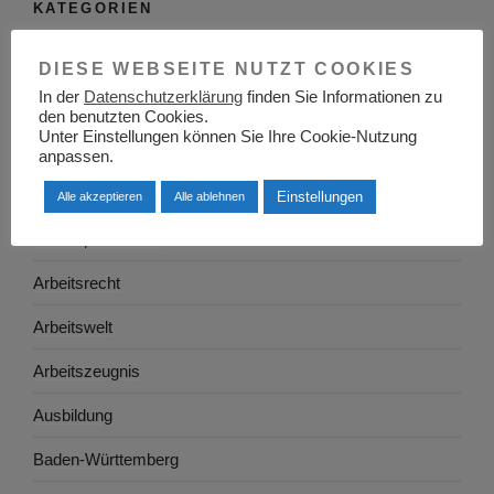
KATEGORIEN
Adressen
DIESE WEBSEITE NUTZT COOKIES
In der
Datenschutzerklärung
finden Sie Informationen zu
Aktuelles
den benutzten Cookies.
Unter Einstellungen können Sie Ihre Cookie-Nutzung
Allgemein
anpassen.
Arbeitgeber
Einstellungen
Alle akzeptieren
Alle ablehnen
Arbeitsplatzsuche
Arbeitsrecht
Arbeitswelt
Arbeitszeugnis
Ausbildung
Baden-Württemberg