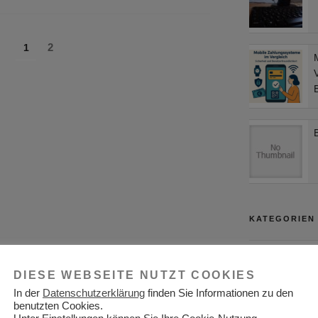
g
Seite
Seite
2
1
V
B
KATEGORIEN
Adressen
DIESE WEBSEITE NUTZT COOKIES
Aktuelles
In der
Datenschutzerklärung
finden Sie Informationen zu den
Allgemein
benutzten Cookies.