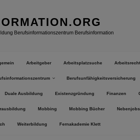
FORMATION.ORG
dung Berufsinformationszentrum Berufsinformation
gemein
Arbeitgeber
Arbeitsplatzsuche
Arbeitsrech
ufsinformationszentrum
Berufsunfähigkeitsversicherung
Duale Ausbildung
Existenzgründung
Finanzen
rausbildung
Mobbing
Mobbing Bücher
Nebenjobs
äch
Weiterbildung
Fernakademie Klett