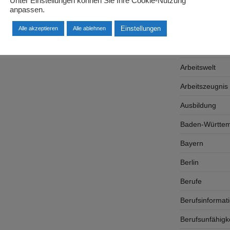
Unter Einstellungen können Sie Ihre Cookie-Nutzung
anpassen.
Arbeitgeber
Einstellungen
Arbeitsplatzsu
Alle akzeptieren
Alle ablehnen
Arbeitsrecht
Arbeitswelt
Arbeitszeugnis
Ausbildung
Baden-Württe
Bayern
Berlin
Berufe
Berufsinformat
Berufsunfähigk