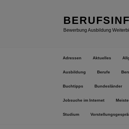
Zum
Inhalt
springen
BERUFSIN
Bewerbung Ausbildung Weiterbil
Adressen
Aktuelles
All
Ausbildung
Berufe
Ber
Buchtipps
Bundesländer
Jobsuche im Internet
Meiste
Studium
Vorstellungsgespr