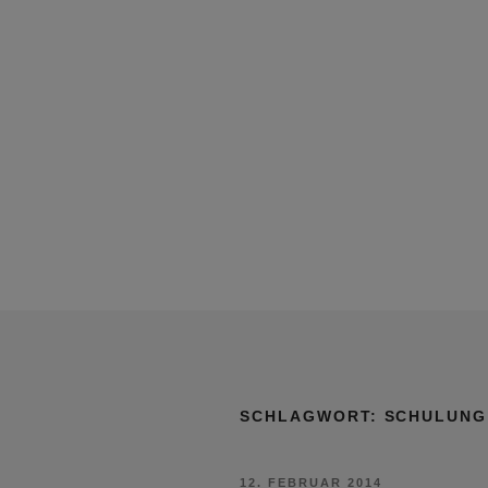
SCHLAGWORT:
SCHULUNG
VERÖFFENTLICHT
12. FEBRUAR 2014