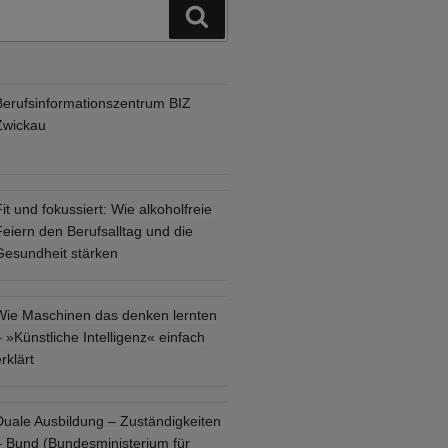
Suchen
Berufsinformationszentrum BIZ
Zwickau
it und fokussiert: Wie alkoholfreie
eiern den Berufsalltag und die
Gesundheit stärken
Wie Maschinen das denken lernten
 »Künstliche Intelligenz« einfach
rklärt
Duale Ausbildung – Zuständigkeiten
– Bund (Bundesministerium für