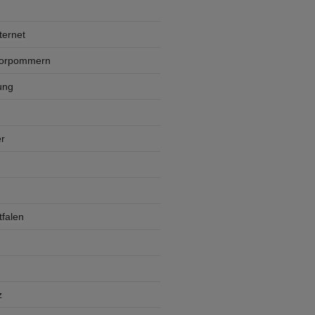
ternet
Vorpommern
ung
r
falen
z