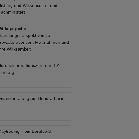
Bildung und Wissenschaft und
Fachminister)
Pädagogische
Handlungsperspektiven zur
Gewaltprävention: Maßnahmen und
ihre Wirksamkeit
Berufsinformationszentrum BIZ
Limburg
Finanzberatung auf Honorarbasis
aytrading – ein Berufsbild