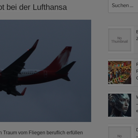
Suchen
ot bei der Lufthansa
nach:
F
F
–
e
 Traum vom Fliegen beruflich erfüllen