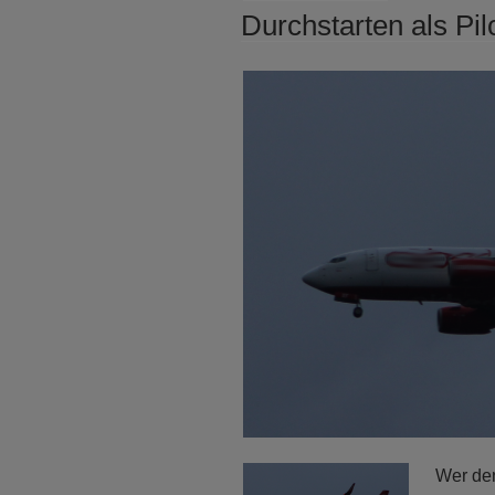
AM
Durchstarten als Pil
Wer den