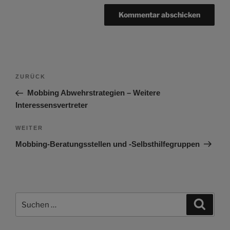
Beitragsnavigation
Vorheriger
ZURÜCK
Beitrag
Mobbing Abwehrstrategien – Weitere
Interessensvertreter
Nächster
WEITER
Beitrag
Mobbing-Beratungsstellen und -Selbsthilfegruppen
Suchen
Suche
nach: