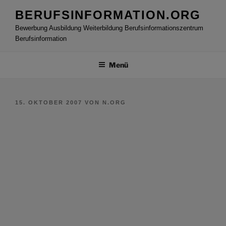
Zum
BERUFSINFORMATION.ORG
Inhalt
Bewerbung Ausbildung Weiterbildung Berufsinformationszentrum
springen
Berufsinformation
Menü
VERÖFFENTLICHT
15. OKTOBER 2007
VON
N.ORG
AM