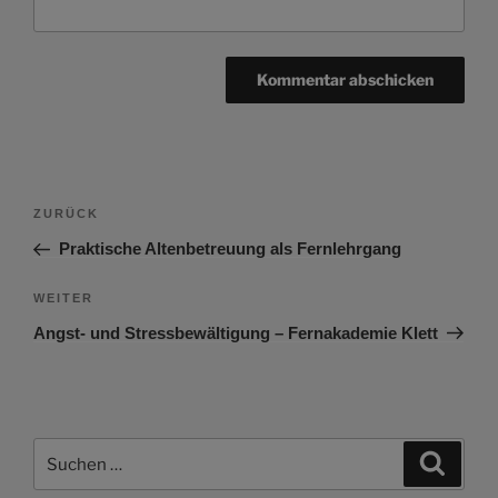
Beitragsnavigation
Vorheriger
ZURÜCK
Beitrag
Praktische Altenbetreuung als Fernlehrgang
Nächster
WEITER
Beitrag
Angst- und Stressbewältigung – Fernakademie Klett
Suchen
Suche
nach: