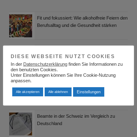
Fit und fokussiert: Wie alkoholfreie Feiern den
Berufsalltag und die Gesundheit stärken
Berufliche Möglichkeiten in einer Cocktailbar:
DIESE WEBSEITE NUTZT COOKIES
vielfältige Karrieren hinter der Theke
In der
Datenschutzerklärung
finden Sie Informationen zu
den benutzten Cookies.
Unter Einstellungen können Sie Ihre Cookie-Nutzung
anpassen.
Sportmanagement dual studieren – IUCE
Freiburg setzt auf Vernetzung von
Einstellungen
Alle akzeptieren
Alle ablehnen
Wissenschaft und Berufspraxis
Beamte in der Schweiz im Vergleich zu
Deutschland