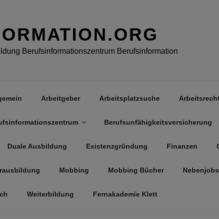
FORMATION.ORG
dung Berufsinformationszentrum Berufsinformation
gemein
Arbeitgeber
Arbeitsplatzsuche
Arbeitsrech
ufsinformationszentrum
Berufsunfähigkeitsversicherung
Duale Ausbildung
Existenzgründung
Finanzen
rausbildung
Mobbing
Mobbing Bücher
Nebenjobs
äch
Weiterbildung
Fernakademie Klett