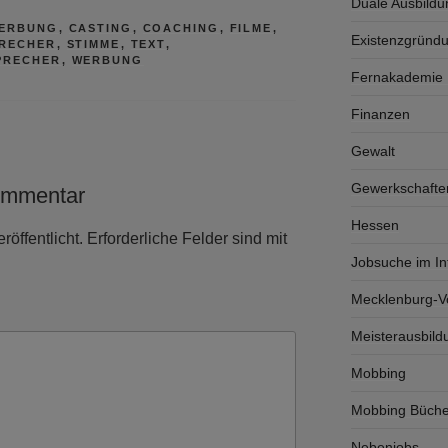
Duale Ausbildu
ERBUNG
,
CASTING
,
COACHING
,
FILME
,
Existenzgründ
RECHER
,
STIMME
,
TEXT
,
PRECHER
,
WERBUNG
Fernakademie K
Finanzen
Gewalt
Gewerkschafte
ommentar
Hessen
röffentlicht.
Erforderliche Felder sind mit
Jobsuche im In
Mecklenburg-
Meisterausbild
Mobbing
Mobbing Büche
Nebenjobs