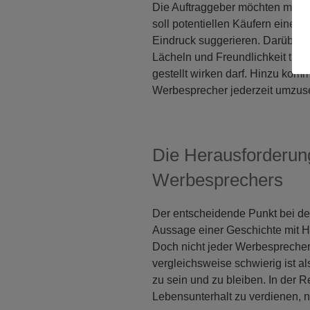
Die Auftraggeber möchten mit d
soll potentiellen Käufern eine B
Eindruck suggerieren. Darüber 
Lächeln und Freundlichkeit trans
gestellt wirken darf. Hinzu ko
Werbesprecher jederzeit umzuse
Die Herausforderun
Werbesprechers
Der entscheidende Punkt bei der
Aussage einer Geschichte mit Hi
Doch nicht jeder Werbesprecher 
vergleichsweise schwierig ist a
zu sein und zu bleiben. In der
Lebensunterhalt zu verdienen, 