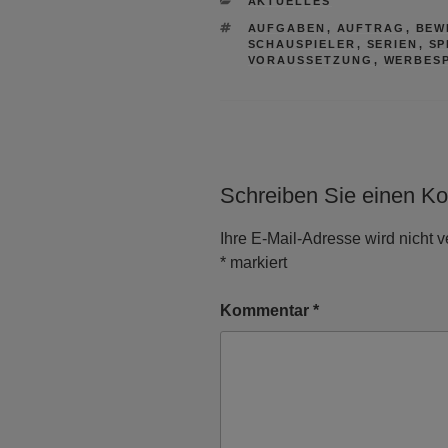
AKTUELLES
SCHLAGWÖRTER
AUFGABEN
,
AUFTRAG
,
BEW
SCHAUSPIELER
,
SERIEN
,
SP
VORAUSSETZUNG
,
WERBES
Schreiben Sie einen K
Ihre E-Mail-Adresse wird nicht ve
*
markiert
Kommentar
*