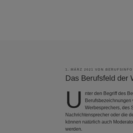
VERÖFFENTLICHT
1. MÄRZ 2021
VON
BERUFSINFO
AM
Das Berufsfeld der
U
nter den Begriff des B
Berufsbezeichnungen w
Werbesprechers, des 
Nachrichtensprecher oder die de
können natürlich auch Moderat
werden.