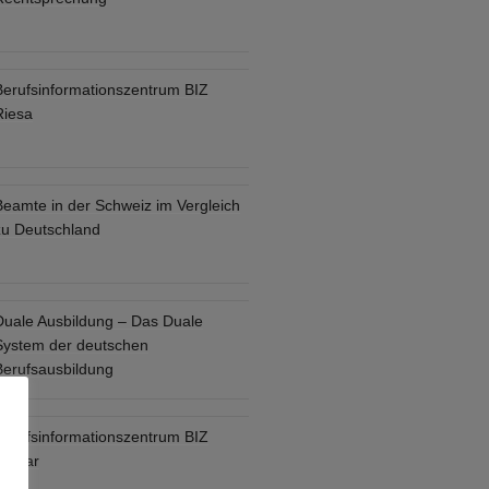
Berufsinformationszentrum BIZ
Riesa
Beamte in der Schweiz im Vergleich
zu Deutschland
Duale Ausbildung – Das Duale
System der deutschen
Berufsausbildung
Berufsinformationszentrum BIZ
Goslar