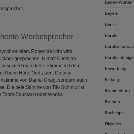
Baden-Württe
besprecher
.
Bayern
Berlin
inente Werbesprecher
Berufe
Berufsinformat
synchronisiert. Robert de Niro wird
Berufsunfähigk
rückner gesprochen. Nimmt Christian
 assoziiert man diese Stimme mit dem
Bewerbung
kt beim Hörer Vertrauen. Dietmar
Bildung
ronstimme von Daniel Craig, sondern auch
. Die tiefe Stimme von Tilo Schmitz ist
Brandenburg
n Toom-Baumarkt oder Wodka
Bremen
Buchtipps
Digitales