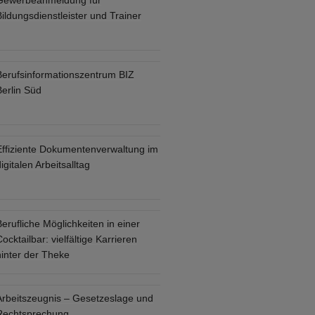
Gewerbeanmeldung für
ildungsdienstleister und Trainer
Berufsinformationszentrum BIZ
Berlin Süd
Effiziente Dokumentenverwaltung im
igitalen Arbeitsalltag
erufliche Möglichkeiten in einer
ocktailbar: vielfältige Karrieren
hinter der Theke
Arbeitszeugnis – Gesetzeslage und
Rechtsprechung