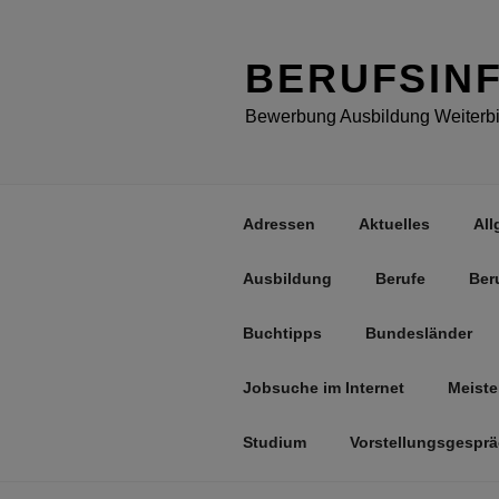
Zum
Inhalt
springen
BERUFSIN
Bewerbung Ausbildung Weiterbil
Adressen
Aktuelles
All
Ausbildung
Berufe
Ber
Buchtipps
Bundesländer
Jobsuche im Internet
Meiste
Studium
Vorstellungsgespr