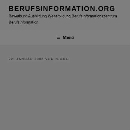
Zum
BERUFSINFORMATION.ORG
Inhalt
Bewerbung Ausbildung Weiterbildung Berufsinformationszentrum
springen
Berufsinformation
Menü
VERÖFFENTLICHT
22. JANUAR 2008
VON
N.ORG
AM