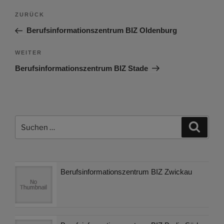
Beitragsnavigation
Vorheriger
ZURÜCK
Beitrag
Berufsinformationszentrum BIZ Oldenburg
Nächster
WEITER
Beitrag
Berufsinformationszentrum BIZ Stade
Suchen
Suche
nach:
Berufsinformationszentrum BIZ Zwickau