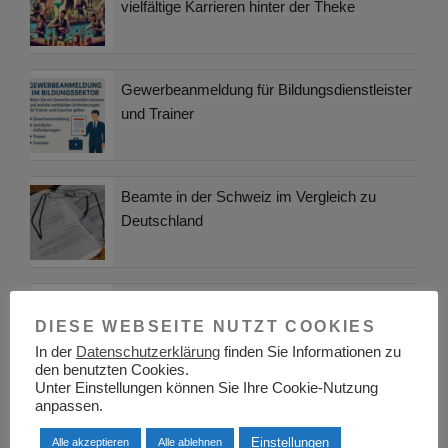
vielfältige Karrieren hinter der Theke
Gewerbeanmeldung für Bildungsdienstleister
und Trainer
Beamte in der Schweiz im Vergleich zu
Deutschland
Duale Ausbildung – Das Duale System der
DIESE WEBSEITE NUTZT COOKIES
deutschen Berufsausbildung
In der
Datenschutzerklärung
finden Sie Informationen zu
den benutzten Cookies.
Unter Einstellungen können Sie Ihre Cookie-Nutzung
anpassen.
Berufsinformationszentrum BIZ Vechta
Einstellungen
Alle akzeptieren
Alle ablehnen