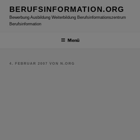
Zum
BERUFSINFORMATION.ORG
Inhalt
Bewerbung Ausbildung Weiterbildung Berufsinformationszentrum
springen
Berufsinformation
Menü
VERÖFFENTLICHT
4. FEBRUAR 2007
VON
N.ORG
AM