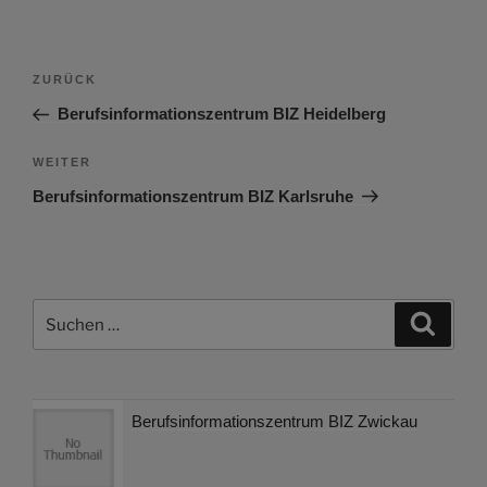
Beitragsnavigation
Vorheriger
ZURÜCK
Beitrag
Berufsinformationszentrum BIZ Heidelberg
Nächster
WEITER
Beitrag
Berufsinformationszentrum BIZ Karlsruhe
Suchen
Suche
nach:
Berufsinformationszentrum BIZ Zwickau