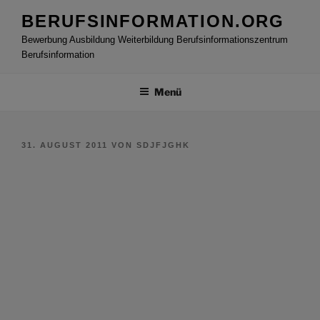
Zum
BERUFSINFORMATION.ORG
Inhalt
Bewerbung Ausbildung Weiterbildung Berufsinformationszentrum
springen
Berufsinformation
Menü
VERÖFFENTLICHT
31. AUGUST 2011
VON
SDJFJGHK
AM