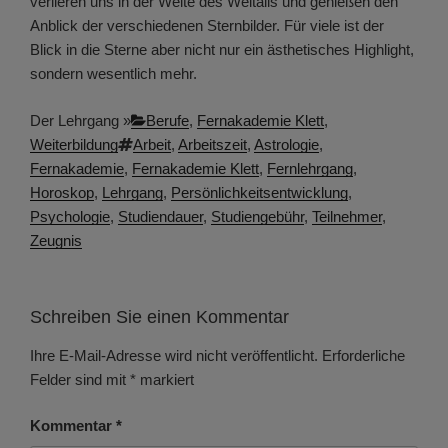
verlieren uns in der Weite des Weltalls und genießen den
Anblick der verschiedenen Sternbilder. Für viele ist der
Blick in die Sterne aber nicht nur ein ästhetisches Highlight,
sondern wesentlich mehr.
Kategorien
Der Lehrgang »
Berufe
,
Fernakademie Klett
,
Schlagwörter
Weiterbildung
Arbeit
,
Arbeitszeit
,
Astrologie
,
Fernakademie
,
Fernakademie Klett
,
Fernlehrgang
,
Horoskop
,
Lehrgang
,
Persönlichkeitsentwicklung
,
Psychologie
,
Studiendauer
,
Studiengebühr
,
Teilnehmer
,
Zeugnis
Schreiben Sie einen Kommentar
Ihre E-Mail-Adresse wird nicht veröffentlicht.
Erforderliche
Felder sind mit
*
markiert
Kommentar
*