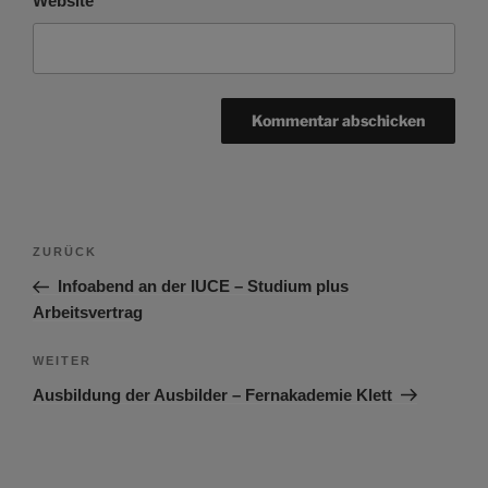
Website
Beitragsnavigation
Vorheriger
ZURÜCK
Beitrag
Infoabend an der IUCE – Studium plus
Arbeitsvertrag
Nächster
WEITER
Beitrag
Ausbildung der Ausbilder – Fernakademie Klett