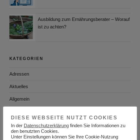
Ausbildung zum Ernährungsberater – Worauf
ist zu achten?
KATEGORIEN
Adressen
Aktuelles
Allgemein
Arbeitgeber
DIESE WEBSEITE NUTZT COOKIES
Arbeitsplatzsuche
In der
Datenschutzerklärung
finden Sie Informationen zu
den benutzten Cookies.
Arbeitsrecht
Unter Einstellungen können Sie Ihre Cookie-Nutzung