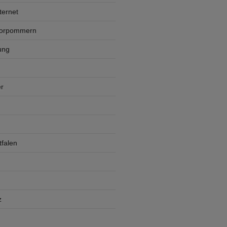
ternet
Vorpommern
ung
r
falen
z