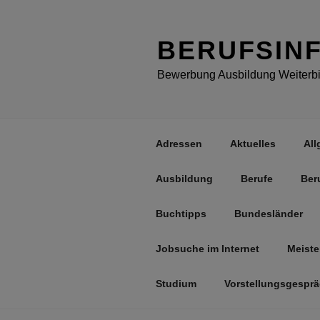
Zum
Inhalt
springen
BERUFSIN
Bewerbung Ausbildung Weiterbil
Adressen
Aktuelles
All
Ausbildung
Berufe
Ber
Buchtipps
Bundesländer
Jobsuche im Internet
Meiste
Studium
Vorstellungsgespr