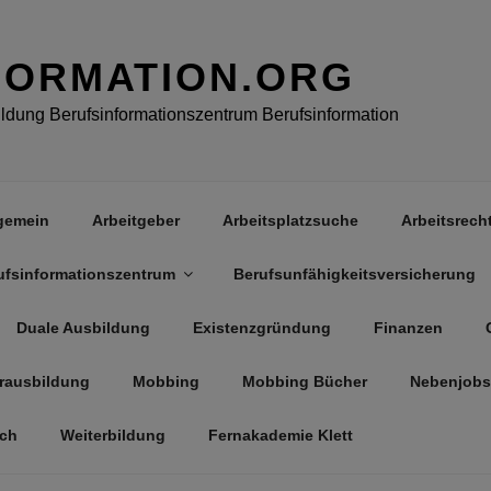
FORMATION.ORG
dung Berufsinformationszentrum Berufsinformation
gemein
Arbeitgeber
Arbeitsplatzsuche
Arbeitsrech
ufsinformationszentrum
Berufsunfähigkeitsversicherung
Duale Ausbildung
Existenzgründung
Finanzen
rausbildung
Mobbing
Mobbing Bücher
Nebenjobs
äch
Weiterbildung
Fernakademie Klett