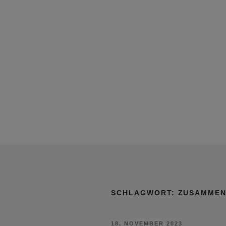
SCHLAGWORT:
ZUSAMMEN
VERÖFFENTLICHT
18. NOVEMBER 2023