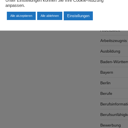
Unter Einstellungen können Sie Ihre Cookie-Nutzung
anpassen.
Arbeitsplatzsu
Einstellungen
Alle akzeptieren
Alle ablehnen
Arbeitsrecht
Arbeitswelt
Arbeitszeugnis
Ausbildung
Baden-Württe
Bayern
Berlin
Berufe
Berufsinformat
Berufsunfähigk
Bewerbung