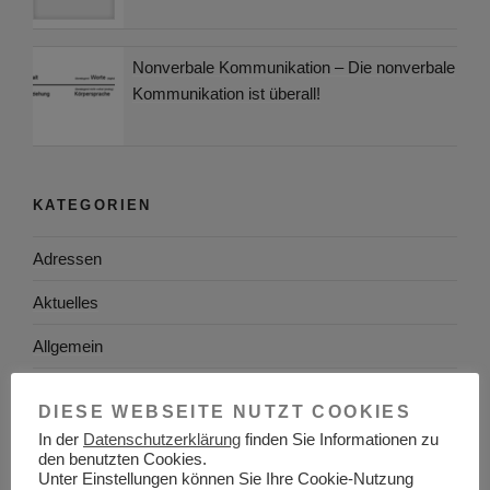
Nonverbale Kommunikation – Die nonverbale
Kommunikation ist überall!
KATEGORIEN
Adressen
Aktuelles
Allgemein
Arbeitgeber
DIESE WEBSEITE NUTZT COOKIES
Arbeitsplatzsuche
In der
Datenschutzerklärung
finden Sie Informationen zu
den benutzten Cookies.
Arbeitsrecht
Unter Einstellungen können Sie Ihre Cookie-Nutzung