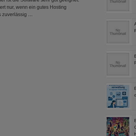
ert nur, wenn ein gutes Hosting
s zuverlässig …
d
B
C