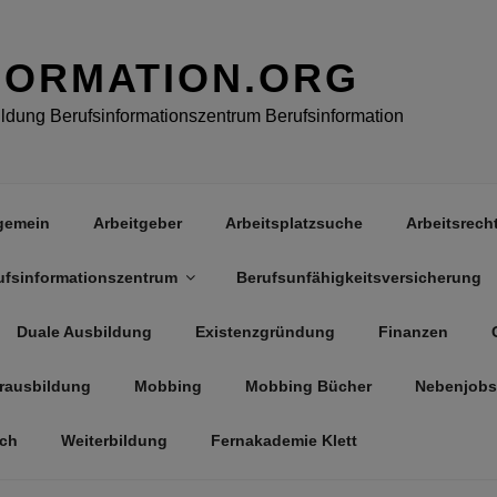
FORMATION.ORG
dung Berufsinformationszentrum Berufsinformation
gemein
Arbeitgeber
Arbeitsplatzsuche
Arbeitsrech
ufsinformationszentrum
Berufsunfähigkeitsversicherung
Duale Ausbildung
Existenzgründung
Finanzen
rausbildung
Mobbing
Mobbing Bücher
Nebenjobs
äch
Weiterbildung
Fernakademie Klett