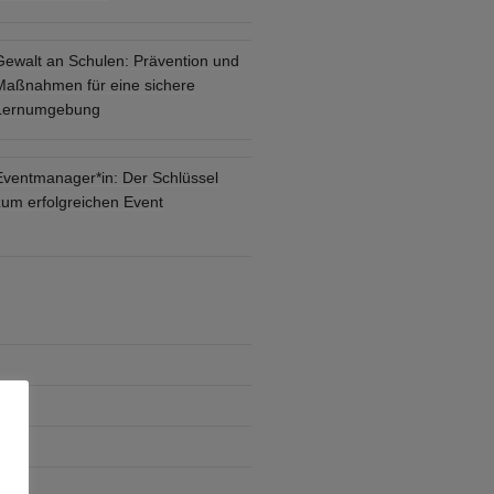
Gewalt an Schulen: Prävention und
Maßnahmen für eine sichere
Lernumgebung
Eventmanager*in: Der Schlüssel
zum erfolgreichen Event