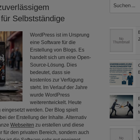
Suchen
zuverlässigem
nach:
für Selbstständige
WordPress ist im Ursprung
eine Software für die
Erstellung von Blogs. Es
handelt sich um eine Open-
Source-Lösung. Dies
bedeutet, dass sie
B
kostenlos zur Verfügung
steht. Im Verlauf der Jahre
wurde WordPress
weiterentwickelt. Heute
g eingesetzt werden. Der Blog spielt
M
ei der Erstellung der Inhalte. Alternativ
ganze
Webseiten
zu erstellen und diese
nur für den privaten Bereich, sondern auch
er ist die Software sehr gut geeignet.