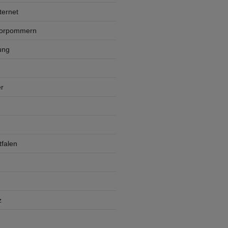
ternet
Vorpommern
ung
r
falen
z