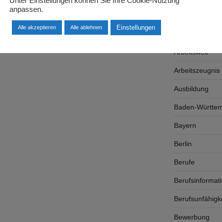
Unter Einstellungen können Sie Ihre Cookie-Nutzung
anpassen.
Arbeitsplatzsu
Einstellungen
Alle akzeptieren
Alle ablehnen
Arbeitsrecht
Arbeitswelt
Arbeitszeugnis
Ausbildung
Baden-Württe
Bayern
Berlin
Berufe
Berufsinformat
Berufsunfähigk
Bewerbung