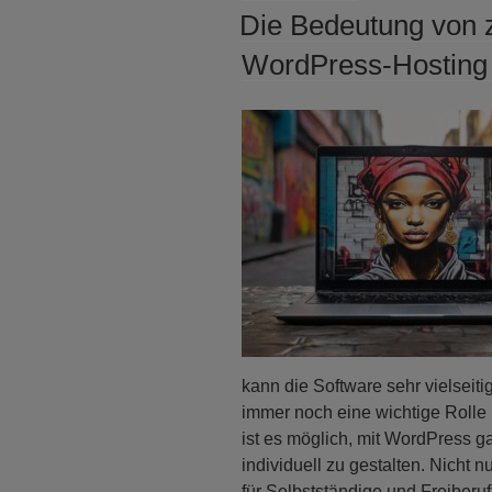
AM
Die Bedeutung von 
WordPress-Hosting 
kann die Software sehr vielseiti
immer noch eine wichtige Rolle b
ist es möglich, mit WordPress 
individuell zu gestalten. Nicht 
für Selbstständige und Freiberufl