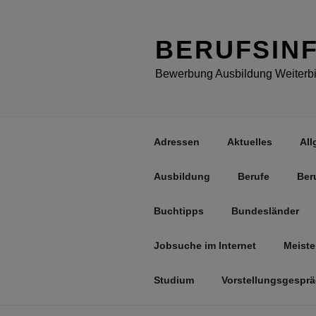
Zum
Inhalt
springen
BERUFSIN
Bewerbung Ausbildung Weiterbil
Adressen
Aktuelles
All
Ausbildung
Berufe
Ber
Buchtipps
Bundesländer
Jobsuche im Internet
Meiste
Studium
Vorstellungsgespr