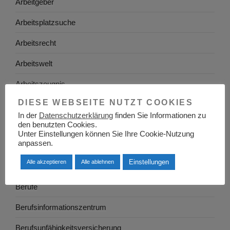
Arbeitgeber
Arbeitsplatzsuche
Arbeitsrecht
Arbeitswelt
Arbeitszeugnis
DIESE WEBSEITE NUTZT COOKIES
Ausbildung
In der
Datenschutzerklärung
finden Sie Informationen zu
Baden-Württemberg
den benutzten Cookies.
Unter Einstellungen können Sie Ihre Cookie-Nutzung
anpassen.
Bayern
Einstellungen
Alle akzeptieren
Alle ablehnen
Berlin
Berufe
Berufsinformationszentrum
Berufsunfähigkeitsversicherung