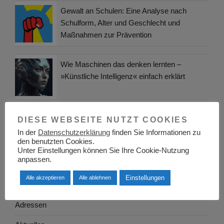
Gewalt an Schulen: Eine Analyse nach
Schulform, Alter und Geschlecht und
Maßnahmen zur Prävention
Wie Maschinen das denken lernten –
»Künstliche Intelligenz« einfach erklärt
Duale Ausbildung – Zuständigkeiten – Bund
DIESE WEBSEITE NUTZT COOKIES
(Bundesministerium für Bildung und
In der
Datenschutzerklärung
finden Sie Informationen zu
den benutzten Cookies.
Wissenschaft und Fachminister)
Unter Einstellungen können Sie Ihre Cookie-Nutzung
anpassen.
Einstellungen
Alle akzeptieren
Alle ablehnen
KATEGORIEN
Adressen