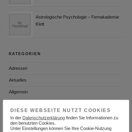
Astrologische Psychologie – Fernakademie
Klett
KATEGORIEN
Adressen
Aktuelles
Allgemein
Arbeitgeber
DIESE WEBSEITE NUTZT COOKIES
Arbeitsplatzsuche
In der
Datenschutzerklärung
finden Sie Informationen zu
den benutzten Cookies.
Arbeitsrecht
Unter Einstellungen können Sie Ihre Cookie-Nutzung