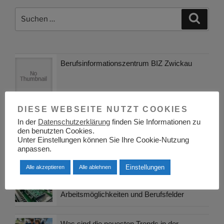
Suchen
Suche
nach:
Berufsinformationszentrum BIZ Zwickau
DIESE WEBSEITE NUTZT COOKIES
Berufsinformationszentrum BIZ Osnabrück
In der
Datenschutzerklärung
finden Sie Informationen zu
den benutzten Cookies.
Unter Einstellungen können Sie Ihre Cookie-Nutzung
anpassen.
Einstellungen
Alle akzeptieren
Alle ablehnen
Karrierechancen in der
Leiterplattenproduktion: ein Überblick über
Arbeitsmöglichkeiten und Berufsfelder
Was sind die neuesten Trends in der