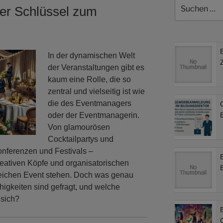
Suchen
er Schlüssel zum
nach:
In der dynamischen Welt
der Veranstaltungen gibt es
kaum eine Rolle, die so
zentral und vielseitig ist wie
die des Eventmanagers
oder der Eventmanagerin.
B
Von glamourösen
Cocktailpartys und
onferenzen und Festivals –
eativen Köpfe und organisatorischen
greichen Event stehen. Doch was genau
higkeiten sind gefragt, und welche
 sich?
B
C