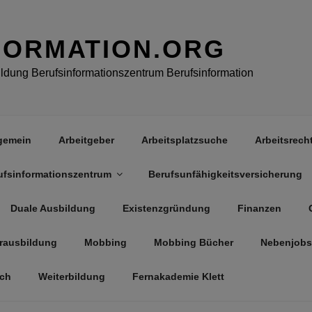
FORMATION.ORG
dung Berufsinformationszentrum Berufsinformation
gemein
Arbeitgeber
Arbeitsplatzsuche
Arbeitsrech
ufsinformationszentrum
Berufsunfähigkeitsversicherung
Duale Ausbildung
Existenzgründung
Finanzen
rausbildung
Mobbing
Mobbing Bücher
Nebenjobs
äch
Weiterbildung
Fernakademie Klett