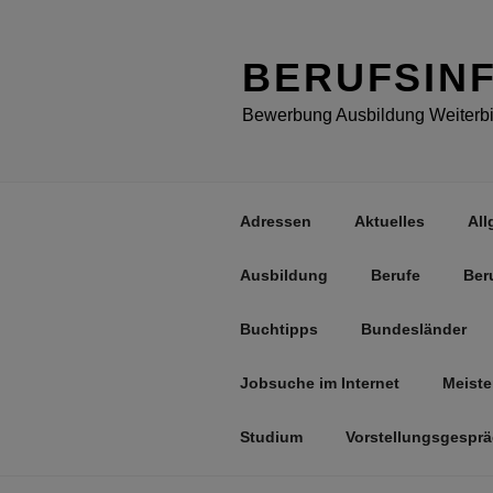
Zum
Inhalt
springen
BERUFSIN
Bewerbung Ausbildung Weiterbil
Adressen
Aktuelles
All
Ausbildung
Berufe
Ber
Buchtipps
Bundesländer
Jobsuche im Internet
Meiste
Studium
Vorstellungsgespr