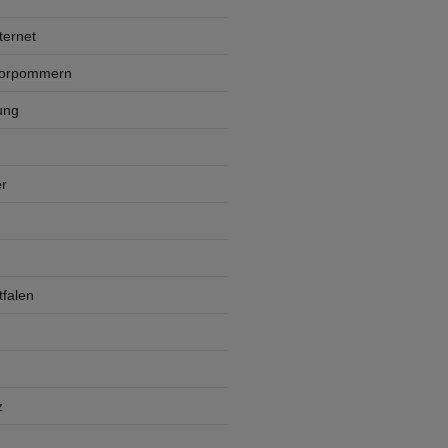
ternet
Vorpommern
ung
r
falen
z