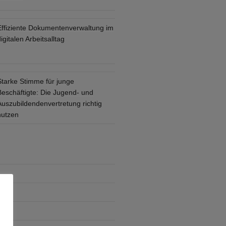
Effiziente Dokumentenverwaltung im
igitalen Arbeitsalltag
Starke Stimme für junge
Beschäftigte: Die Jugend- und
Auszubildendenvertretung richtig
nutzen