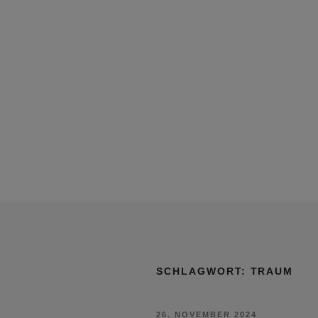
SCHLAGWORT:
TRAUM
VERÖFFENTLICHT
26. NOVEMBER 2024