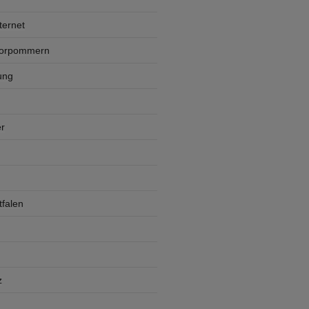
ternet
Vorpommern
ung
r
falen
z