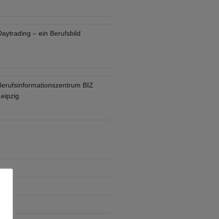
aytrading – ein Berufsbild
Berufsinformationszentrum BIZ
eipzig