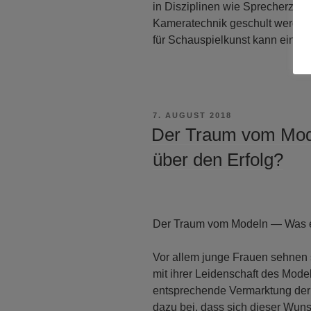
in Disziplinen wie Sprecherzieh
Kameratechnik geschult werden
für Schauspielkunst kann eine f
VERÖFFENTLICHT
7. AUGUST 2018
AM
Der Traum vom Mod
über den Erfolg?
Der Traum vom Modeln — Was en
Vor allem junge Frauen sehnen 
mit ihrer Leidenschaft des Mod
entsprechende Vermarktung der 
dazu bei, dass sich dieser Wuns