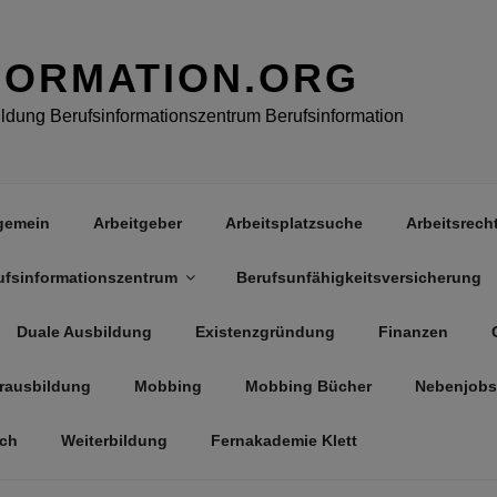
FORMATION.ORG
dung Berufsinformationszentrum Berufsinformation
gemein
Arbeitgeber
Arbeitsplatzsuche
Arbeitsrech
ufsinformationszentrum
Berufsunfähigkeitsversicherung
Duale Ausbildung
Existenzgründung
Finanzen
rausbildung
Mobbing
Mobbing Bücher
Nebenjobs
äch
Weiterbildung
Fernakademie Klett