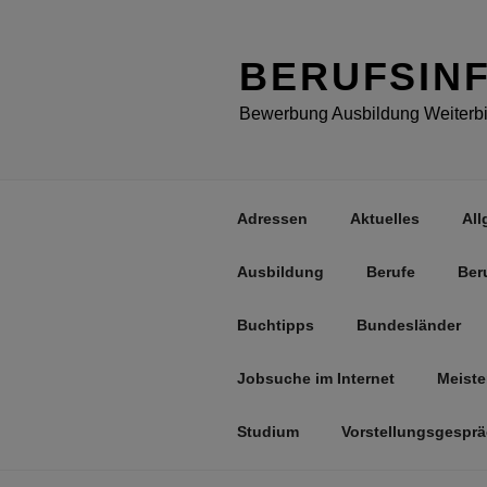
Zum
Inhalt
springen
BERUFSIN
Bewerbung Ausbildung Weiterbil
Adressen
Aktuelles
All
Ausbildung
Berufe
Ber
Buchtipps
Bundesländer
Jobsuche im Internet
Meiste
Studium
Vorstellungsgespr