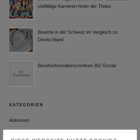
vielfältige Karrieren hinter der Theke
Beamte in der Schweiz im Vergleich zu
Deutschland
Berufsinformationszentrum BIZ Goslar
KATEGORIEN
Adressen
Aktuelles