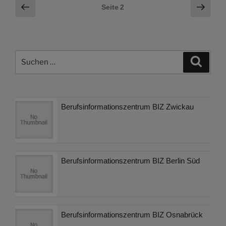
Seitennummerierung
Vorherige
Näch
Seite
2
Seite
Seite
der
Beiträge
Suchen
Suche
nach:
Berufsinformationszentrum BIZ Zwickau
Berufsinformationszentrum BIZ Berlin Süd
Berufsinformationszentrum BIZ Osnabrück