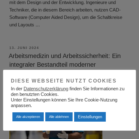
mit dem Design und der Entwicklung. Ingenieure und
Techniker, die in diesem Bereich arbeiten, nutzen CAD-
Software (Computer Aided Design), um die Schaltkreise
und Layouts …
VERÖFFENTLICHT
13. JUNI 2024
AM
Arbeitsmedizin und Arbeitssicherheit: Ein
integraler Bestandteil moderner
Arbeitswelten
DIESE WEBSEITE NUTZT COOKIES
In der
Datenschutzerklärung
finden Sie Informationen zu
den benutzten Cookies.
Unter Einstellungen können Sie Ihre Cookie-Nutzung
anpassen.
Einstellungen
Alle akzeptieren
Alle ablehnen