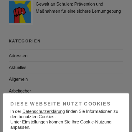
Gewalt an Schulen: Prävention und
Maßnahmen für eine sichere Lernumgebung
KATEGORIEN
Adressen
Aktuelles
Allgemein
Arbeitgeber
Arbeitsplatzsuche
DIESE WEBSEITE NUTZT COOKIES
In der
Datenschutzerklärung
finden Sie Informationen zu
Arbeitsrecht
den benutzten Cookies.
Unter Einstellungen können Sie Ihre Cookie-Nutzung
Arbeitswelt
anpassen.